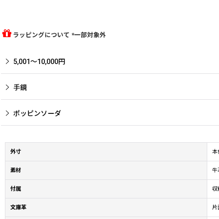
ラッピングについて *一部対象外
5,001〜10,000円
手鏡
ポッピンソーダ
外寸
本
素材
牛
付属
収
文庫革
片