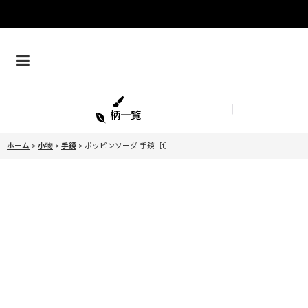
柄一覧
ホーム
>
小物
>
手鏡
>
ポッピンソーダ 手鏡［t］