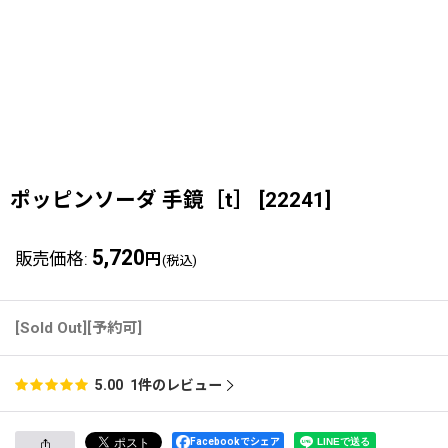
ポッピンソーダ 手鏡［t］
[
22241
]
5,720
販売価格
:
円
(税込)
[Sold Out][予約可]
1
件のレビュー
5.00
Facebookでシェア