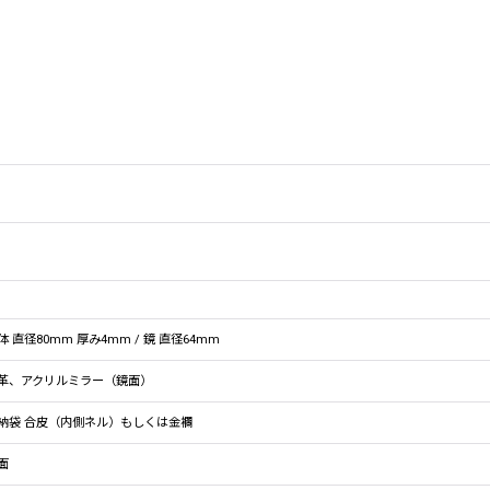
体 直径80mm 厚み4mm / 鏡 直径64mm
革、アクリルミラー（鏡面）
納袋 合皮（内側ネル）もしくは金襴
面