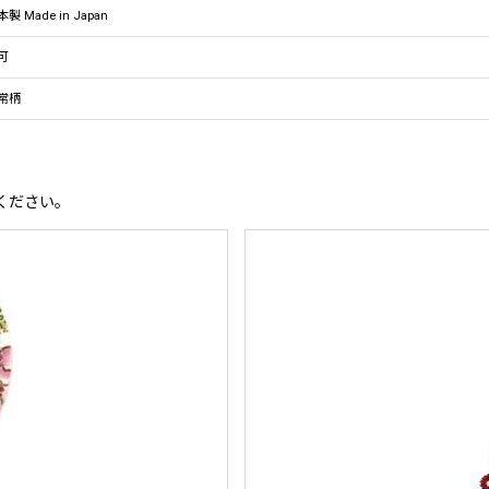
製 Made in Japan
可
常柄
ください。