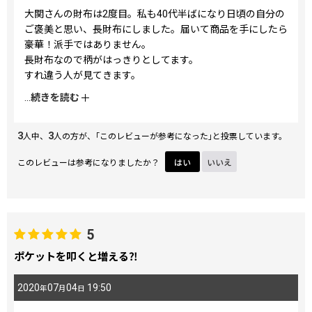
大関さんの財布は2度目。私も40代半ばになり日頃の自分の
ご褒美と思い、長財布にしました。届いて商品を手にしたら
豪華！派手ではありません。
長財布なので柄がはっきりとしてます。
すれ違う人が見てきます。
レジでは『綺麗な財布だし、センスいいわね』と褒められま
...
続きを読む
した。
3
3
人中、
人の方が、｢このレビューが参考になった｣と投票しています。
このレビューは参考になりましたか？
はい
いいえ
5
ポケットを叩くと増える⁈
2020
07
04
19:50
年
月
日