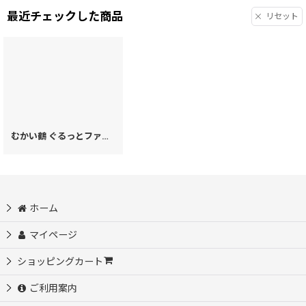
最近チェックした商品
リセット
むかい鶴 ぐるっとファスナーの長財布 (絢爛柄)［t］
[
28950
]
ホーム
マイページ
ショッピングカート
ご利用案内