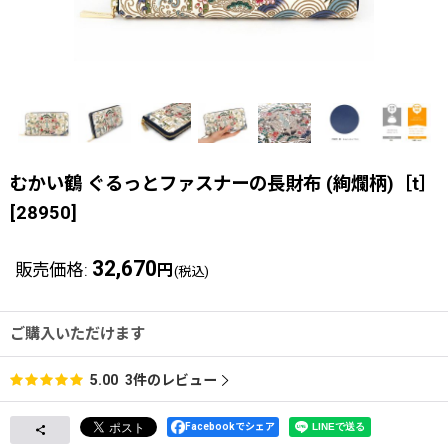
むかい鶴 ぐるっとファスナーの長財布 (絢爛柄)［t］
[
28950
]
32,670
販売価格
:
円
(税込)
ご購入いただけます
3
件のレビュー
5.00
Facebookでシェア