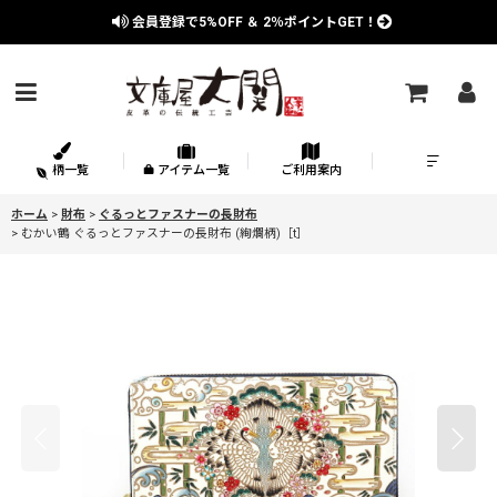
会員登録で
5%OFF
＆
2％
ポイントGET！
柄一覧
アイテム一覧
ご利用案内
ホーム
>
財布
>
ぐるっとファスナーの長財布
>
むかい鶴 ぐるっとファスナーの長財布 (絢爛柄)［t］