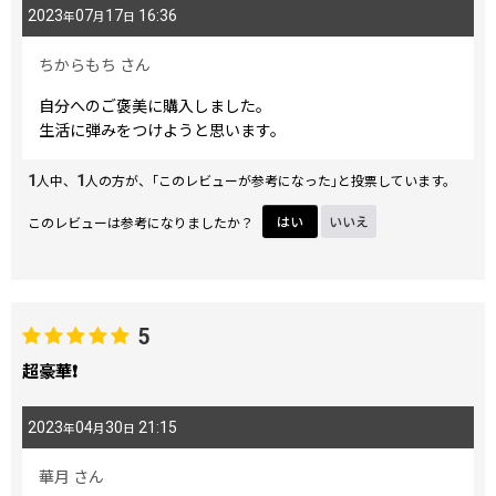
2023
07
17
16:36
年
月
日
ちからもち
さん
自分へのご褒美に購入しました。
生活に弾みをつけようと思います。
1
1
人中、
人の方が、｢このレビューが参考になった｣と投票しています。
このレビューは参考になりましたか？
はい
いいえ
5
超豪華❗️
2023
04
30
21:15
年
月
日
華月
さん