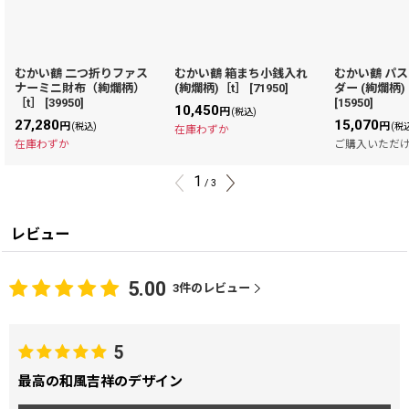
むかい鶴 二つ折りファス
むかい鶴 箱まち小銭入れ
むかい鶴 パ
ナーミニ財布（絢爛柄）
(絢爛柄)［t］
[
71950
]
ダー (絢爛柄)
［t］
[
39950
]
[
15950
]
10,450
円
(税込)
27,280
15,070
円
円
(税込)
(税
在庫わずか
在庫わずか
ご購入いただ
1
/
3
レビュー
5.00
3
件のレビュー
5
最高の和風吉祥のデザイン