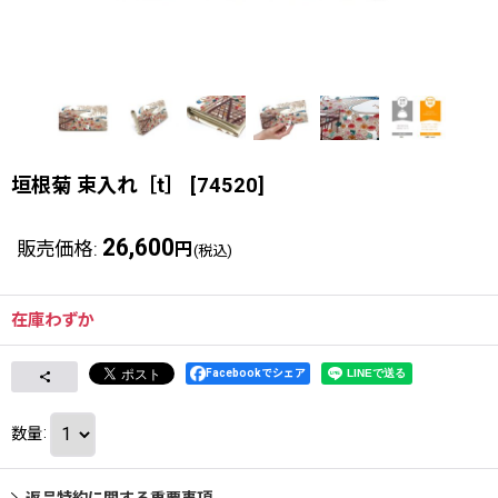
垣根菊 束入れ［t］
[
74520
]
26,600
販売価格
:
円
(税込)
在庫わずか
Facebookでシェア
数量
:
返品特約に関する重要事項