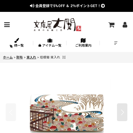
会員登録で
5%OFF
＆
2％
ポイントGET！
柄一覧
アイテム一覧
ご利用案内
ホーム
>
財布
>
束入れ
>
垣根菊 束入れ［t］