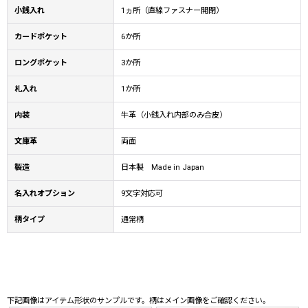
小銭入れ
1ヵ所（直線ファスナー開閉）
カードポケット
6か所
ロングポケット
3か所
札入れ
1か所
内装
牛革（小銭入れ内部のみ合皮）
文庫革
両面
製造
日本製 Made in Japan
名入れオプション
9文字対応可
柄タイプ
通常柄
下記画像はアイテム形状のサンプルです。柄はメイン画像をご確認ください。