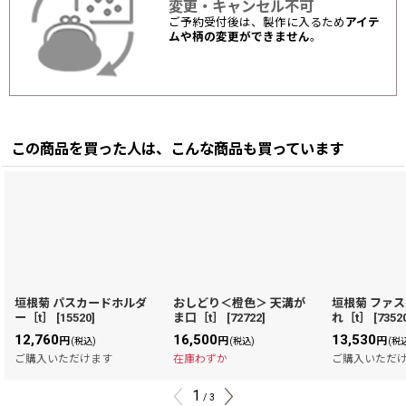
変更・キャンセル不可
ご予約受付後は、製作に入るため
アイテ
ムや柄の変更ができません
。
この商品を買った人は、こんな商品も買っています
垣根菊 パスカードホルダ
おしどり＜橙色＞ 天溝が
垣根菊 ファ
ー［t］
[
15520
]
ま口［t］
[
72722
]
れ［t］
[
7352
12,760
16,500
13,530
円
円
円
(税込)
(税込)
(税
ご購入いただけます
在庫わずか
ご購入いただ
1
/
3