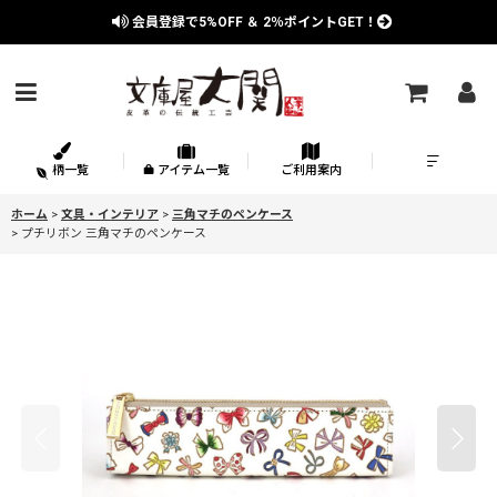
会員登録で
5%OFF
＆
2％
ポイントGET！
柄一覧
アイテム一覧
ご利用案内
ホーム
>
文具・インテリア
>
三角マチのペンケース
>
プチリボン 三角マチのペンケース