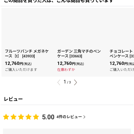
この商品を買った人は、こんな商品も買っています
フルーツパンチ メガネケ
ガーデン 三角マチのペン
チョコレート
ース［t］
[
43933
]
ケース
[
33663
]
ペンケース
[
3
12,760
12,760
12,760
円
円
円
(税込)
(税込)
(税
ご購入いただけます
在庫わずか
ご購入いただ
1
/
3
レビュー
5.00
4
件のレビュー