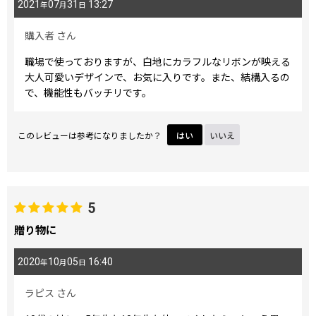
2021
07
31
13:27
年
月
日
購入者
さん
職場で使っておりますが、白地にカラフルなリボンが映える
大人可愛いデザインで、お気に入りです。また、結構入るの
で、機能性もバッチリです。
このレビューは参考になりましたか？
はい
いいえ
5
贈り物に
2020
10
05
16:40
年
月
日
ラピス
さん