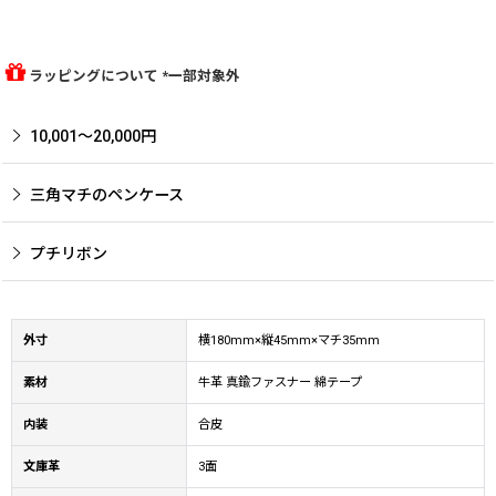
ラッピングについて *一部対象外
10,001〜20,000円
三角マチのペンケース
プチリボン
外寸
横180mm×縦45mm×マチ35mm
素材
牛革 真鍮ファスナー 綿テープ
内装
合皮
文庫革
3面