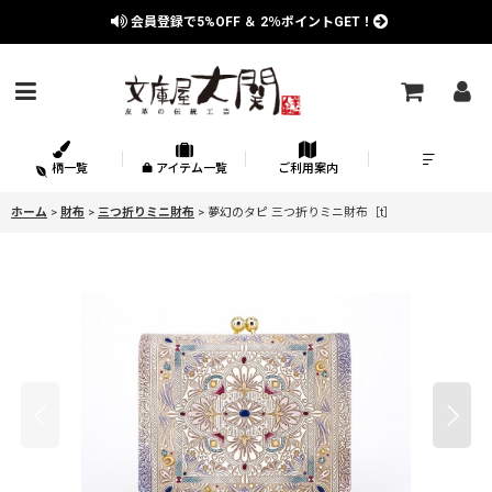
会員登録で
5%OFF
＆
2％
ポイントGET！
柄一覧
アイテム一覧
ご利用案内
ホーム
>
財布
>
三つ折りミニ財布
>
夢幻のタピ 三つ折りミニ財布［t］