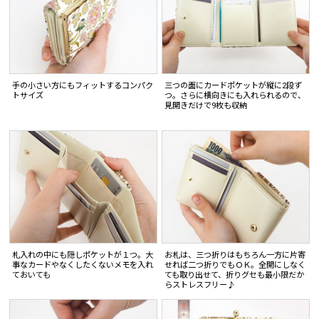
手の小さい方にもフィットするコンパク
三つの面にカードポケットが縦に2段ず
トサイズ
つ。さらに横向きにも入れられるので、
見開きだけで9枚も収納
札入れの中にも隠しポケットが１つ。大
お札は、三つ折りはもちろん一方に片寄
事なカードやなくしたくないメモを入れ
せれば二つ折りでもＯＫ。全開にしなく
ておいても
ても取り出せて、折りグセも最小限だか
らストレスフリー♪