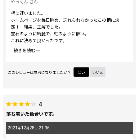
やっくん
さん
柄に迷いました。
ホームページを毎日眺め、忘れられなかったこの柄に決
定！ 結果、正解でした。
宝石のように綺麗で、虹のように儚い。
これに決めて良かったです。
それから、がま口の開閉がスムーズで、快感です。
...
続きを読む
このレビューは参考になりましたか？
はい
いいえ
4
落ち着いた色合いです。
2021
12
28
21:36
年
月
日