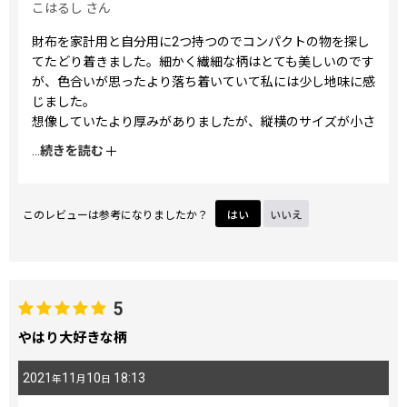
こはるし
さん
財布を家計用と自分用に2つ持つのでコンパクトの物を探し
てたどり着きました。細かく繊細な柄はとても美しいのです
が、色合いが思ったより落ち着いていて私には少し地味に感
じました。
想像していたより厚みがありましたが、縦横のサイズが小さ
い分そう感じるのかも知れません。三つ折ですし。
...
続きを読む
カードを厳選してなるべくスリムに使っていこうと思いま
す。
このレビューは参考になりましたか？
はい
いいえ
5
やはり大好きな柄
2021
11
10
18:13
年
月
日