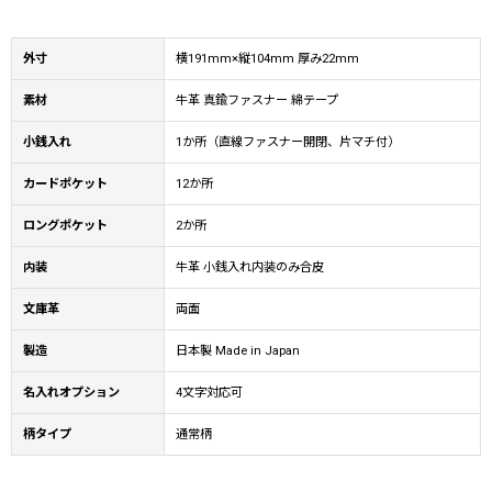
外寸
横191mm×縦104mm 厚み22mm
素材
牛革 真鍮ファスナー 綿テープ
小銭入れ
1か所（直線ファスナー開閉、片マチ付）
カードポケット
12か所
ロングポケット
2か所
内装
牛革 小銭入れ内装のみ合皮
文庫革
両面
製造
日本製 Made in Japan
名入れオプション
4文字対応可
柄タイプ
通常柄