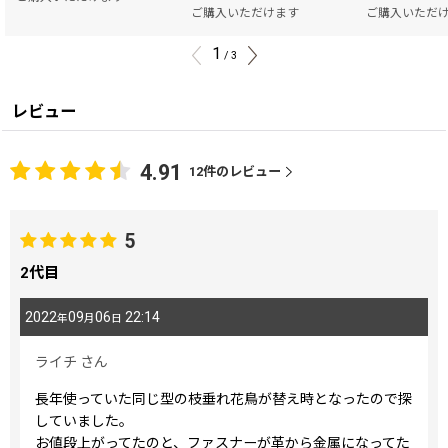
ご購入いただけます
ご購入いただ
1
/
3
レビュー
4.91
12
件のレビュー
5
2代目
2022
09
06
22:14
年
月
日
ライチ
さん
長年使っていた同じ型の枝垂れ花鳥が替え時となったので探
していました。
お値段上がってたのと、ファスナーが革から金属になってた