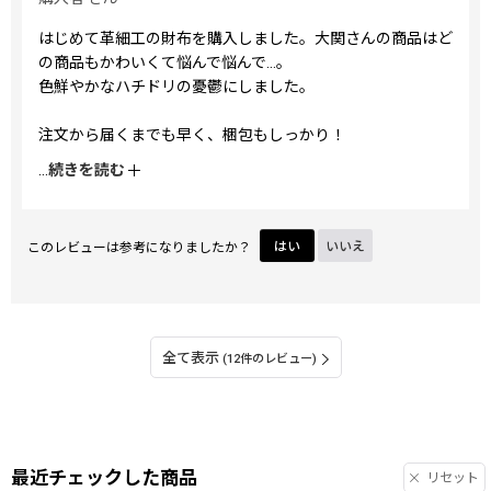
はじめて革細工の財布を購入しました。大関さんの商品はど
の商品もかわいくて悩んで悩んで…。
色鮮やかなハチドリの憂鬱にしました。
注文から届くまでも早く、梱包もしっかり！
...
続きを読む
箱から開けると、写真よりも色鮮やかで、財布のポケットも
たくさん。
外の革がツルツルで、うっかり落としてしまいそう。
このレビューは参考になりましたか？
はい
いいえ
大切に大切に使わせていただきます。
全て表示
(12件のレビュー)
最近チェックした商品
リセット