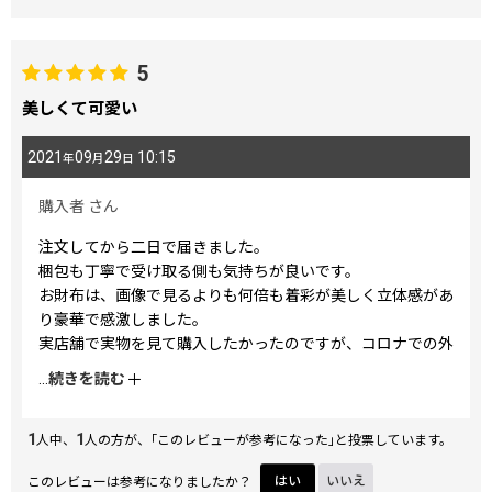
5
美しくて可愛い
2021
09
29
10:15
年
月
日
購入者
さん
注文してから二日で届きました。
梱包も丁寧で受け取る側も気持ちが良いです。
お財布は、画像で見るよりも何倍も着彩が美しく立体感があ
り豪華で感激しました。
実店舗で実物を見て購入したかったのですが、コロナでの外
出控えでインターネットで購入するのを決めましたが不安で
...
続きを読む
した。
ですが、こちらのお店においては要らぬ心配だったようで
1
1
す。
人中、
人の方が、｢このレビューが参考になった｣と投票しています。
お財布の機能で、カード入れと仕切りが多くて沢山入りま
このレビューは参考になりましたか？
はい
いいえ
す。