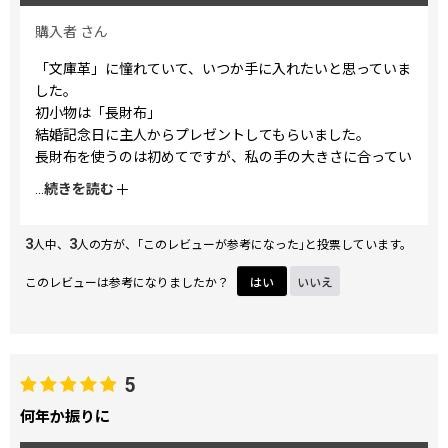
購入者
さん
「文庫革」に憧れていて、いつか手に入れたいと思っていま
した。
初小物は「長財布」
結婚記念日に主人からプレゼントしてもらいました。
長財布を使うのは初めてですが、私の手の大きさに合ってい
て、とても使いやすいです。
...
続きを読む
しっとり手に吸い付くような革の感触も、心地よいです。
3
3
緑色の財布を使うと縁起が良いと聞いたので、中身が緑色の
人中、
人の方が、｢このレビューが参考になった｣と投票しています。
この財布を選びました。
このレビューは参考になりましたか？
はい
いいえ
柄がとてもきれいで、手にするたびに幸せな気持ちになりま
す。
果物や葉っぱの形もかわいい。会計を待つ間など、じっくり
観察しています。何回見ても飽きません。
5
ハチドリ柄＆長財布を選んでよかったです！
何年か振りに