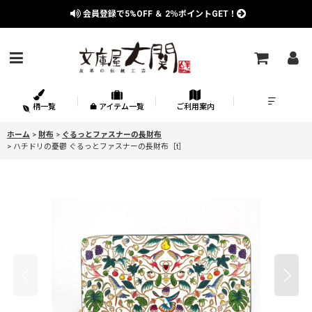
会員登録で
5%OFF
＆
2％
ポイントGET！
柄一覧
アイテム一覧
ご利用案内
ホーム
>
財布
>
ぐるっとファスナーの長財布
>
ハチドリの憂鬱 ぐるっとファスナーの長財布［t］