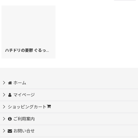
ハチドリの憂鬱 ぐるっとファスナーの長財布［t］
[
28310
]
ホーム
マイページ
ショッピングカート
ご利用案内
お問い合せ