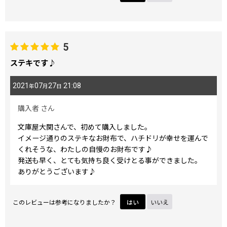
唯一のマイナスは、小銭入れの中にも仕切りがあったらもっ
と機能的で良かったなと思いました。
沢山の色柄が選べたので大変悩みましたが、こちらの色柄に
して満足です。
5
ステキです♪
2021
07
27
21:08
年
月
日
購入者
さん
文庫屋大関さんで、初めて購入しました。
イメージ通りのステキなお財布で、ハチドリが幸せを運んで
くれそうな、わたしの自慢のお財布です♪
発送も早く、とても気持ち良く受けとる事ができました。
ありがとうございます♪
このレビューは参考になりましたか？
はい
いいえ