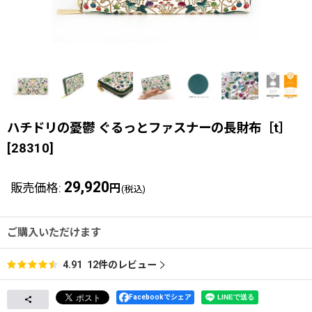
ハチドリの憂鬱 ぐるっとファスナーの長財布［t］
[
28310
]
29,920
販売価格
:
円
(税込)
ご購入いただけます
12
件のレビュー
4.91
Facebookでシェア