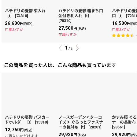
ハチドリの憂鬱 束入れ
ハチドリの憂鬱 箱まち口
ハチドリの憂
［t］
[
74310
]
金付き札入れ［t］
口［t］
[
7231
[
78310
]
26,600
16,500
円
円
(税込)
(税
27,500
円
(税込)
在庫わずか
在庫わずか
在庫わずか
1
/
2
この商品を買った人は、こんな商品も買っています
ハチドリの憂鬱 パスカー
ノースガーデン＜ターコ
かすみ桜 ぐ
ドホルダー［t］
[
15310
]
イズ＞ ぐるっとファスナ
ナーの長財布
ーの長財布［t］
[
28201
]
[
28561
]
12,760
円
(税込)
29,920
29,920
円
円
(税込)
(税
ご購入いただけます