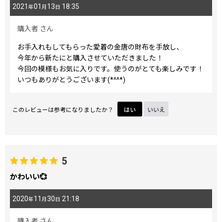
2021
01
13
18:35
年
月
日
購入者
さん
お手入れもしてもらった愛着の金唐の財布を手放し、
今年から新たにと購入させていただきました！
今回の模様もお気に入りです。使うのがとても楽しみです！
いつもありがとうございます(*^^*)
このレビューは参考になりましたか？
はい
いいえ
5
かわいい💞
2020
11
30
21:18
年
月
日
購入者
さん