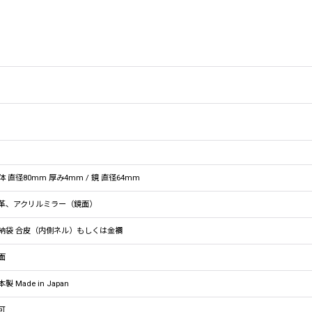
体 直径80mm 厚み4mm / 鏡 直径64mm
革、アクリルミラー（鏡面）
納袋 合皮（内側ネル）もしくは金襴
面
製 Made in Japan
可