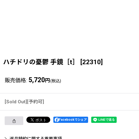
ハチドリの憂鬱 手鏡［t］
[
22310
]
5,720
販売価格
:
円
(税込)
[Sold Out][予約可]
Facebookでシェア
返品特約に関する重要事項