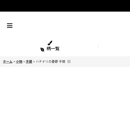
柄一覧
ホーム
>
小物
>
手鏡
>
ハチドリの憂鬱 手鏡［t］