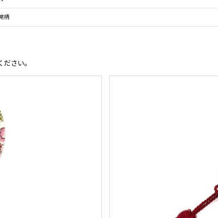
常柄
ください。