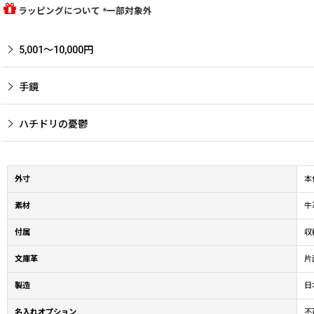
ラッピングについて *一部対象外
5,001〜10,000円
手鏡
ハチドリの憂鬱
外寸
本
素材
牛
付属
収
文庫革
片
製造
日本
名入れオプション
不