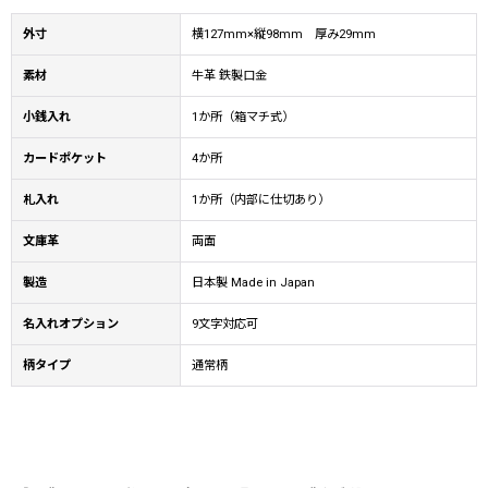
外寸
横127mm×縦98mm 厚み29mm
素材
牛革 鉄製口金
小銭入れ
1か所（箱マチ式）
カードポケット
4か所
札入れ
1か所（内部に仕切あり）
文庫革
両面
製造
日本製 Made in Japan
名入れオプション
9文字対応可
柄タイプ
通常柄