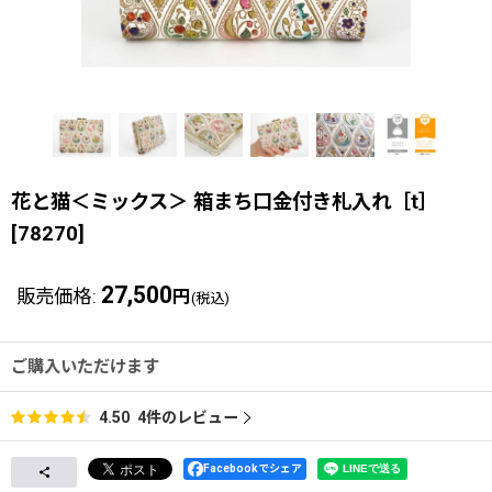
花と猫＜ミックス＞ 箱まち口金付き札入れ［t］
[
78270
]
27,500
販売価格
:
円
(税込)
ご購入いただけます
4
件のレビュー
4.50
Facebookでシェア