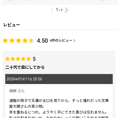
1
/
3
レビュー
4.50
4
件のレビュー
5
二十代で目にしてから
2026
01
11
20:26
年
月
日
胡麻
さん
通販の冊子で天溝がま口を見てから、ずっと憧れだった文庫
屋大関さんの革小物。
年を重ねるにつれ、ようやく手にできた喜びは忘れません。