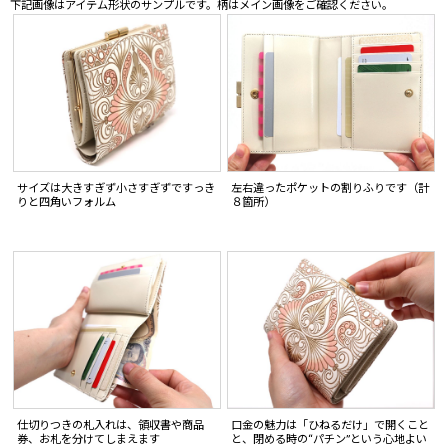
下記画像はアイテム形状のサンプルです。柄はメイン画像をご確認ください。
サイズは大きすぎず小さすぎずですっき
左右違ったポケットの割りふりです（計
りと四角いフォルム
８箇所）
仕切りつきの札入れは、領収書や商品
口金の魅力は「ひねるだけ」で開くこと
券、お札を分けてしまえます
と、閉める時の“パチン”という心地よい