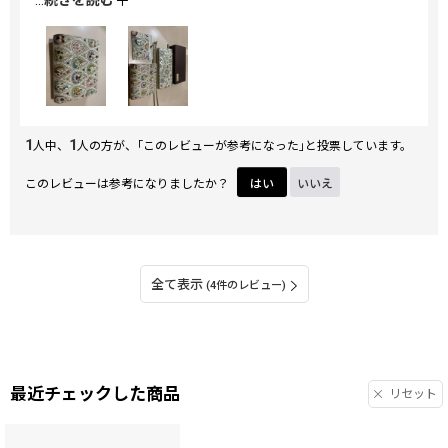
...
続きを読む
財布でした。
Ｌ字ファスナーの長財布も愛用していますが、コロナ禍で、
なるべく荷物を持たないで買い物したいので、小さめのを探
していたら、お誕生日のプレゼントに夫と娘が買ってあげる
と言ってくれたので、購入させていただきました。
もうひと回り小さな正方形くらいの二つ折りで、小銭入れが
1
ボタンで止めるお財布が出来たら、また違う柄で購入したい
1
人中、
人の方が、｢このレビューが参考になった｣と投票しています。
です。
このレビューは参考になりましたか？
はい
いいえ
次回は何を購入しようか、メールが来るを楽しみにしていま
す。
全て表示
(4件のレビュー)
最近チェックした商品
リセット