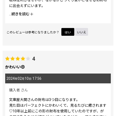
私は左利きなせいか、なかなかしっくり使いこなせるお財布
に出会えずにいます。
箱まちは他所のもので小銭が見やすかったので、箱まち口金
...
続きを読む
付き札入れから目が離せなくなりました。実際に手にしてい
る動画も見つけ、(トトロの柄紹介でしたか、)取り回しやす
そうだったので決めました。
このレビューは参考になりましたか？
はい
いいえ
実際に持ってみて、手の大きな私にはちょうどいいようで
す。
口金のかたさも気になりません。
札入れの仕切りはもう少し低くてもよい気がします。
会計の時、お札、小銭と出すのはスムーズです。
4
ただ、長いレシートは札入れに入れたいので、レジでは先に
かわいい😍
お札、後から小銭とレシートが一緒に返ってくるので、お札
を入れる→閉じて口金を開けて小銭を入れる→口金を閉じて
2024
02
10
17:56
年
月
日
札入れを開けてレシートを入れる順番となります。
まだもたつくので、小銭を入れた時点で財布とレシートを手
購入者
さん
にしたままカゴを持ってレジを離れる感じです。
先に形からはいったので、柄には悩みましたが、花と猫〈ミ
文庫屋大関さんの財布は3つ目になります。
ックス〉は思っていた以上に華やかで可愛らしく、かといっ
見た目はパーフェクトにかわいくて、見るたびに癒されます
て派手な感じでもなく、すっかりお気に入りになりました。
♡10年以上前にこの形の財布を使用していたのですが、が