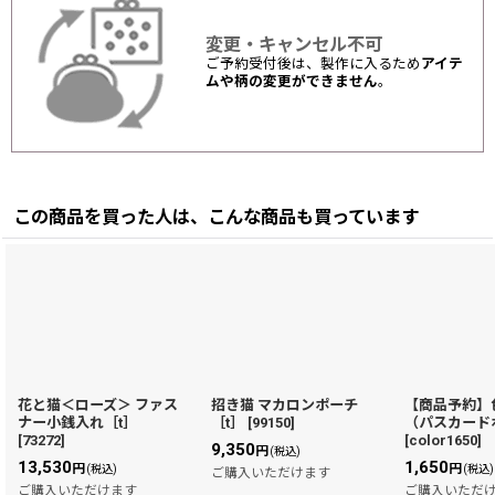
変更・キャンセル不可
ご予約受付後は、製作に入るため
アイテ
ムや柄の変更ができません
。
この商品を買った人は、こんな商品も買っています
花と猫＜ローズ＞ ファス
招き猫 マカロンポーチ
【商品予約】
ナー小銭入れ［t］
［t］
[
99150
]
（パスカード
[
73272
]
[
color1650
]
9,350
円
(税込)
13,530
1,650
円
円
(税込)
(税込)
ご購入いただけます
ご購入いただけます
ご購入いただ