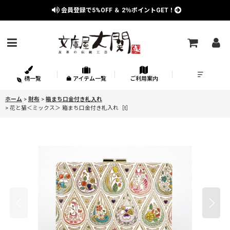
会員登録で
5%OFF
＆
2％
ポイントGET！
柄一覧
アイテム一覧
ご利用案内
ホーム
>
財布
>
箱まち口金付き札入れ
>
花と猫＜ミックス＞ 箱まち口金付き札入れ［t］