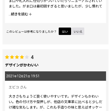
ま口や札入れに仕切りがついていたりリニューアルされてい
ました。がま口は最初固すぎると思いましたが、少し慣れて
きました。札入れは仕切りがありレシートと分けて入れられ
...
続きを読む
るのは良いのですが、少し開きづらく出し入れしづらい。こ
れも馴染んでくると期待したいです。カード入れは昔と同様
きつめで取り出しづらいですが、想定内です(笑)カードは数
このレビューは参考になりましたか？
はい
いいえ
枚しか入れないので、全体的に革が馴染んでくると使いやす
い財布になると思っています☆
4
デザインがかわいい
2021
12
21
19:51
年
月
日
エビコ
さん
大きさもちょうど良く使いやすいです。デザインもかわい
い。色の付け方や型押しが、他店の文庫革に比べると少しだ
け雑な気もします。が、これも手造りの味と思えばオッケー