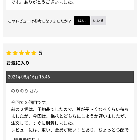
です。ありがとうございました。
このレビューは参考になりましたか？
はい
いいえ
5
お気に入り
2021
08
16
15:46
年
月
日
のりのり
さん
今回で３個目です。
前の２個は、予約品でしたので、首が長〜くなるくらい待ち
ましたが、今回は、梅花とどちらにしようか迷いましたが、
注文して、すぐに到着しました。
レビューには、重い、金具が硬い！とあり、ちょっと心配で
したが、そんなことはなく、思った以上に最高！！と思うお