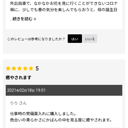
外出自粛で、なかなかお花を見に行くことができないコロナ
禍に、少しでも春の気分を楽しんでもらおうと、母の誕生日
プレゼントにこちらの小物入れを選びました。機能性はもち
...
続きを読む
ろん、心をほっこりさせてくれる素敵な柄がいっぱいある文
庫屋大関さんのアイテム、大好きです。
このレビューは参考になりましたか？
はい
いいえ
5
癒やされます
2021
02
18
19:01
年
月
日
りり
さん
仕事時の常備薬入れに購入しました。
色合いの柔らかさにかばんの中を見る度に癒やされます。