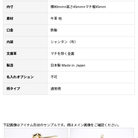
内寸
横80mm×高さ45mm×マチ幅45mm
素材
牛革 他
口金
鉄製
内装
シャンタン（布）
文庫革
マチを除く全面
製造
日本製 Made in Japan
名入れオプション
不可
柄タイプ
通常柄
下記画像はアイテム形状のサンプルです。柄はメイン画像をご確認ください。