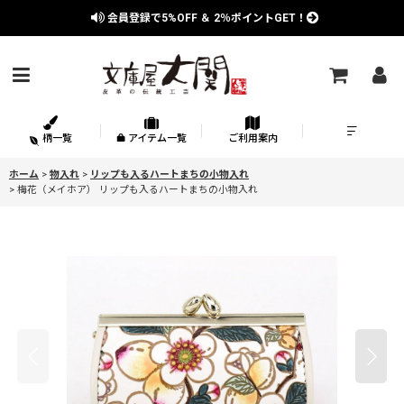
会員登録で
5%OFF
＆
2％
ポイントGET！
柄一覧
アイテム一覧
ご利用案内
ホーム
>
物入れ
>
リップも入るハートまちの小物入れ
>
梅花（メイホア） リップも入るハートまちの小物入れ