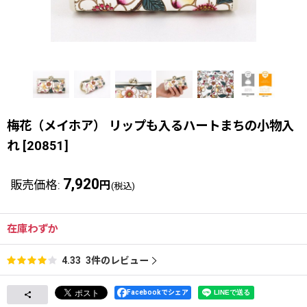
梅花（メイホア） リップも入るハートまちの小物入
れ
[
20851
]
7,920
販売価格
:
円
(税込)
在庫わずか
3
件のレビュー
4.33
Facebookでシェア