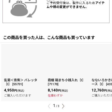
ご予約受付後は、製作に入るため
アイテ
ムや柄の変更ができません
。
この商品を買った人は、こんな商品も買っています
乱菊＜青紫＞ バレッタ
霞蝶 箱まち小銭入れ［t］
なないろかき
［t］
[
55731
]
[
71170
]
ース［t］
[
43
4,950
8,140
12,760
円
円
円
(税込)
(税込)
(税
ご購入いただけます
在庫わずか
ご購入いただ
1
/
3