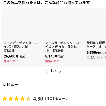
この商品を買った人は、こんな商品も買っています
ノースガーデン＜ターコ
ノースガーデン＜ターコ
茉莉花＜珊瑚
イズ＞ 束入れ［t］
イズ＞ 箱まち小銭入れ
ケース［t］
[
[
74201
]
［t］
[
71201
]
9,800
円
(税込)
26,600
8,140
円
円
(税込)
(税込)
ご購入いただ
在庫わずか
在庫わずか
1
/
3
レビュー
4.80
5
件のレビュー