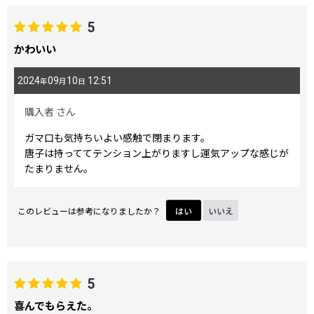
5
かわいい
2024
09
10
12:51
年
月
日
購入者
さん
ガマ口も気持ちいよい感触で閉まります。
唐子は持っててテンション上がりますし運気アップな感じが
たまりません。
このレビューは参考になりましたか？
はい
いいえ
5
喜んでもらえた。