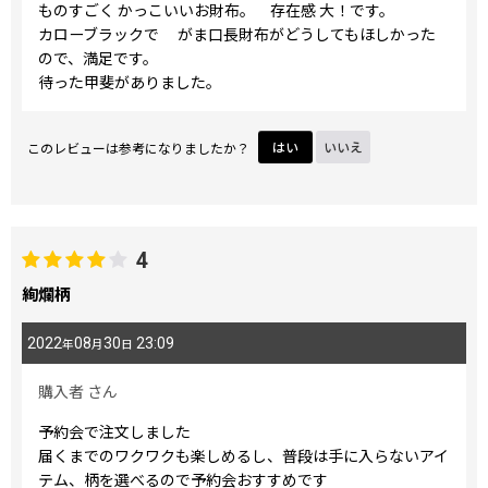
ものすごく かっこいいお財布。 存在感 大！です。
カローブラックで がま口長財布がどうしてもほしかった
ので、満足です。
待った甲斐がありました。
このレビューは参考になりましたか？
はい
いいえ
4
絢爛柄
2022
08
30
23:09
年
月
日
購入者
さん
予約会で注文しました
届くまでのワクワクも楽しめるし、普段は手に入らないアイ
テム、柄を選べるので予約会おすすめです