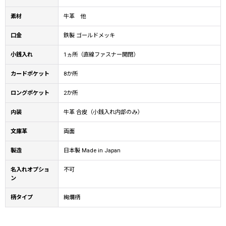
素材
牛革 他
口金
鉄製 ゴールドメッキ
小銭入れ
1ヵ所（直線ファスナー開閉）
カードポケット
8か所
ロングポケット
2か所
内装
牛革 合皮（小銭入れ内部のみ）
文庫革
両面
製造
日本製 Made in Japan
名入れオプショ
不可
ン
柄タイプ
絢爛柄