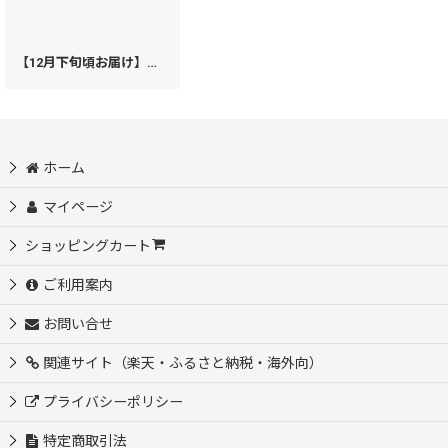
【12月下旬頃お届け】絢爛柄 がま口長財布【予約会】［t］
[
Y602509r
]
ホーム
マイページ
ショッピングカート
ご利用案内
お問い合せ
関連サイト（楽天・ふるさと納税・海外向）
プライバシーポリシー
特定商取引法