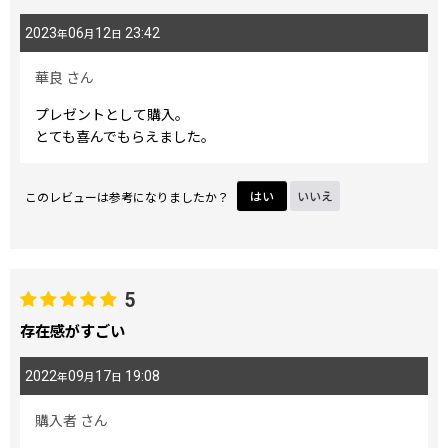
2023
06
12
23:42
年
月
日
華良
さん
プレゼントとして購入。
とても喜んでもらえました。
このレビューは参考になりましたか？
はい
いいえ
5
存在感がすごい
2022
09
17
19:08
年
月
日
購入者
さん