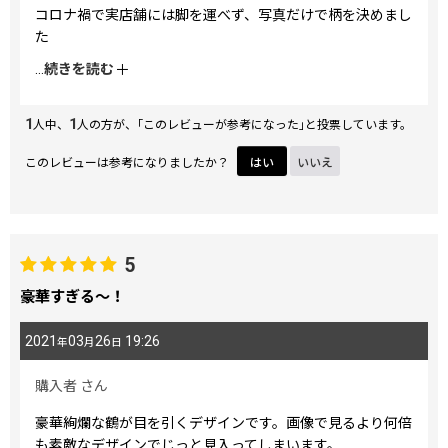
コロナ禍で実店舗には脚を運べず、写真だけで柄を決めまし
た
実際に見たカローブラックは、写真よりも少し明るめの色合
...
続きを読む
い（ブラックよりもグレーの部分が多い印象）ですが、柄は
想像通り格好良く素敵です
1
1
がま口長財布は想像よりひと回り大きく、存在感あります
人中、
人の方が、｢このレビューが参考になった｣と投票しています。
文庫革を楽しむにはとても良いです
このレビューは参考になりましたか？
はい
いいえ
発送連絡も丁寧で安心して受け取る事ができました
大切に使います
ありがとうございました
5
豪華すぎる〜！
2021
03
26
19:26
年
月
日
購入者
さん
豪華絢爛な鶴が目を引くデザインです。画像で見るより何倍
も素敵なデザインでじっと見入ってしまいます。