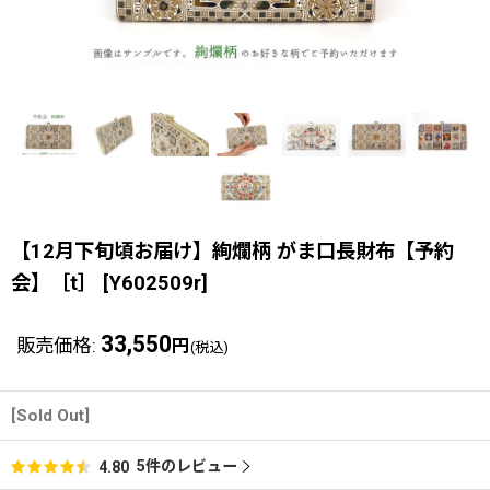
【12月下旬頃お届け】絢爛柄 がま口長財布【予約
会】［t］
[
Y602509r
]
33,550
販売価格
:
円
(税込)
[Sold Out]
5
件のレビュー
4.80