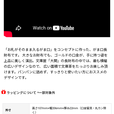
「お札がそのまま入るがま口」をコンセプトに作った、がま口長
財布です。 大きなお財布でも、ゴールドの口金が、手に持つ姿を
上品に美しく演出。文庫屋「大関」の長財布の中では、最も横幅
の広いデザインなので、 広い面積で文庫革をたっぷりお楽しみ頂
けます。パンパンに詰めず、すっきりと使いたい方におススメの
デザインです。
ラッピングについて *一部対象外
高さ107mm×幅206mm×厚み22mm（口金留具・丸カン除
外寸
く）