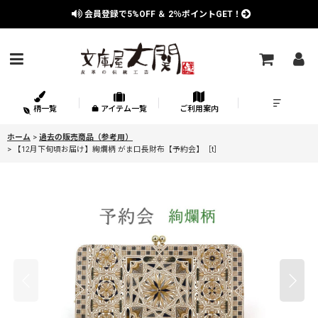
会員登録で
5%OFF
＆
2％
ポイントGET！
柄一覧
アイテム一覧
ご利用案内
ホーム
>
過去の販売商品（参考用）
>
【12月下旬頃お届け】絢爛柄 がま口長財布【予約会】［t］