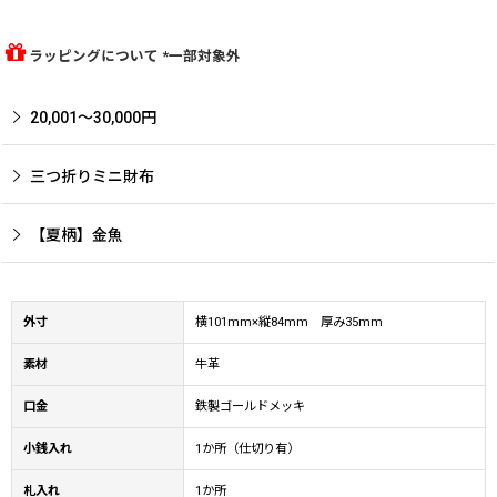
ラッピングについて *一部対象外
20,001〜30,000円
三つ折りミニ財布
【夏柄】金魚
外寸
横101mm×縦84mm 厚み35mm
素材
牛革
口金
鉄製ゴールドメッキ
小銭入れ
1か所（仕切り有）
札入れ
1か所