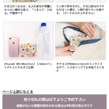
がま口のつまみは、札入れ部分が邪魔に
三つ折り財布なのに、がま口部分のマチ
ならない絶妙な高さ。「つまんで、ひね
もがばっと開き、小銭が見やすい仕様で
る」が簡単です
す。（カードは入れられません）
iPhone8（約138×67mm）と500mlペッ
タテヨコが約8cm×10cmのミニサイズ
トボトルとの大きさ比較
なので、小さめバッグでも余裕で入りま
す
ページ上部にもどる
売り切れの際は以下よりご予約下さい
画像がないか期間外表示がある場合は予約受付停止中です