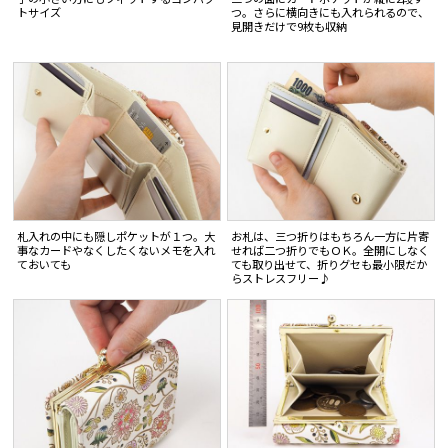
トサイズ
つ。さらに横向きにも入れられるので、
見開きだけで9枚も収納
札入れの中にも隠しポケットが１つ。大
お札は、三つ折りはもちろん一方に片寄
事なカードやなくしたくないメモを入れ
せれば二つ折りでもＯＫ。全開にしなく
ておいても
ても取り出せて、折りグセも最小限だか
らストレスフリー♪