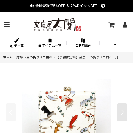
会員登録で
5%OFF
＆
2％
ポイントGET！
柄一覧
アイテム一覧
ご利用案内
ホーム
>
財布
>
三つ折りミニ財布
>
【予約限定柄】金魚 三つ折りミニ財布［t］