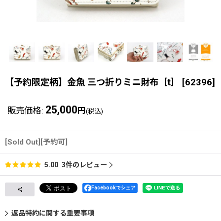
【予約限定柄】金魚 三つ折りミニ財布［t］
[
62396
]
25,000
販売価格
:
円
(税込)
[Sold Out][予約可]
3
件のレビュー
5.00
Facebookでシェア
返品特約に関する重要事項