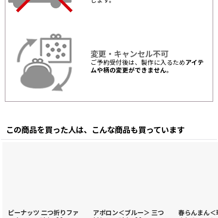
します。
変更・キャンセル不可
ご予約受付後は、製作に入るため
アイテ
ムや柄の変更ができません
。
この商品を買った人は、こんな商品も買っています
ピーナッツ 二つ折りファ
アポロン＜ブルー＞ 三つ
春らんまん＜