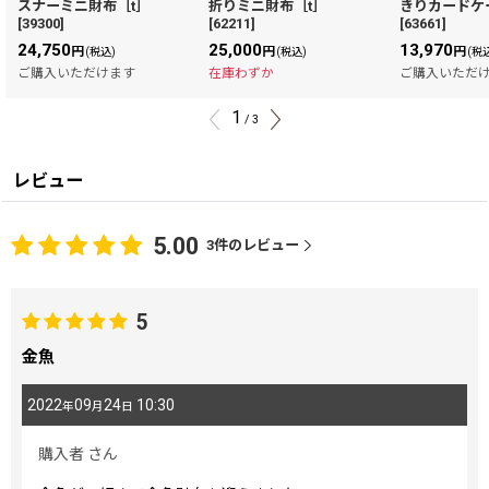
スナーミニ財布［t］
折りミニ財布［t］
きりカードケ
[
39300
]
[
62211
]
[
63661
]
24,750
25,000
13,970
円
円
円
(税込)
(税込)
(税
ご購入いただけます
在庫わずか
ご購入いただ
1
/
3
レビュー
5.00
3
件のレビュー
5
金魚
2022
09
24
10:30
年
月
日
購入者
さん