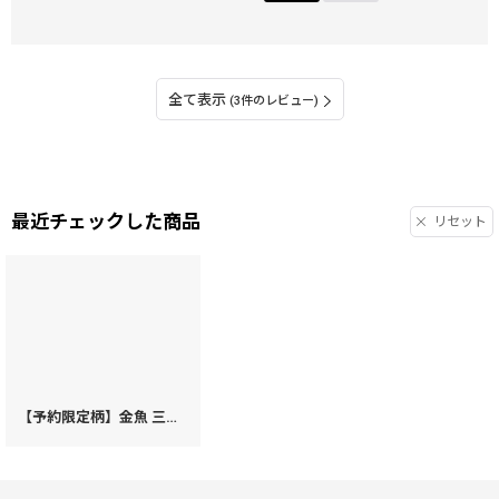
全て表示
(3件のレビュー)
最近チェックした商品
リセット
【予約限定柄】金魚 三つ折りミニ財布［t］
[
62396
]