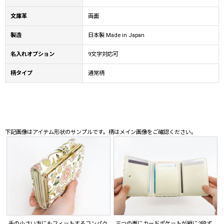
文庫革
両面
製造
日本製 Made in Japan
名入れオプション
9文字対応可
柄タイプ
通常柄
下記画像はアイテム形状のサンプルです。柄はメイン画像をご確認ください。
手の小さい方にもフィットするコンパク
三つの面にカードポケットが縦に2段ず