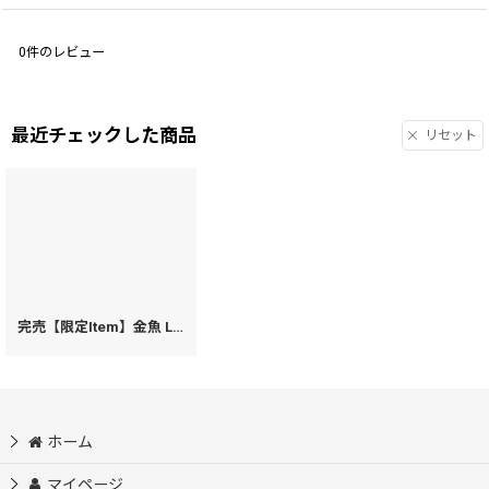
0
件のレビュー
最近チェックした商品
リセット
完売【限定Item】金魚 L字ファスナーの小さなお財布
[
56396
]
ホーム
マイページ