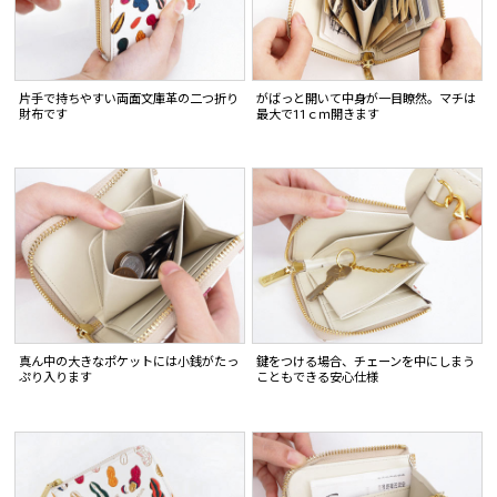
片手で持ちやすい両面文庫革の二つ折り
がばっと開いて中身が一目瞭然。マチは
財布です
最大で11ｃｍ開きます
真ん中の大きなポケットには小銭がたっ
鍵をつける場合、チェーンを中にしまう
ぷり入ります
こともできる安心仕様