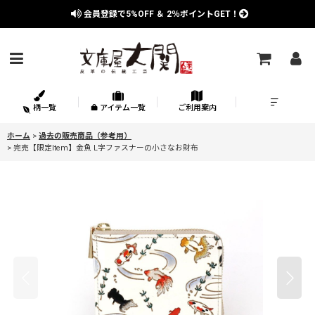
会員登録で
5%OFF
＆
2％
ポイントGET！
柄一覧
アイテム一覧
ご利用案内
ホーム
>
過去の販売商品（参考用）
>
完売【限定Item】金魚 L字ファスナーの小さなお財布