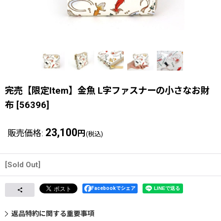
完売【限定Item】金魚 L字ファスナーの小さなお財
布
[
56396
]
23,100
販売価格
:
円
(税込)
[Sold Out]
Facebookでシェア
返品特約に関する重要事項