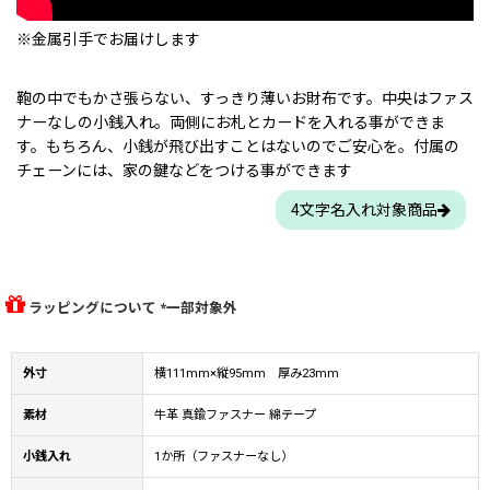
※金属引手でお届けします
鞄の中でもかさ張らない、すっきり薄いお財布です。中央はファス
ナーなしの小銭入れ。両側にお札とカードを入れる事ができま
す。もちろん、小銭が飛び出すことはないのでご安心を。付属の
チェーンには、家の鍵などをつける事ができます
4文字名入れ対象商品
ラッピングについて *一部対象外
外寸
横111mm×縦95mm 厚み23mm
素材
牛革 真鍮ファスナー 綿テープ
小銭入れ
1か所（ファスナーなし）