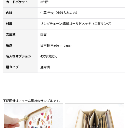
カードポケット
3か所
内装
牛革 合皮（小銭入れのみ）
付属
リングチェーン:真鍮ゴールドメッキ（二重リング）
文庫革
両面
製造
日本製 Made in Japan
名入れオプション
4文字対応可
柄タイプ
通常柄
下記画像はアイテム形状のサンプルです。