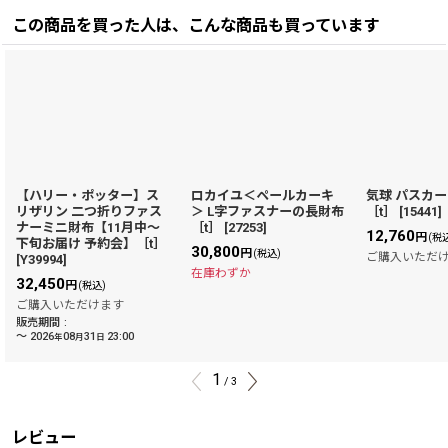
この商品を買った人は、こんな商品も買っています
【ハリー・ポッター】ス
ロカイユ＜ペールカーキ
気球 パスカ
リザリン 二つ折りファス
＞ L字ファスナーの長財布
［t］
[
15441
]
ナーミニ財布【11月中〜
［t］
[
27253
]
12,760
円
(税
下旬お届け 予約会】［t］
30,800
円
(税込)
ご購入いただ
[
Y39994
]
在庫わずか
32,450
円
(税込)
ご購入いただけます
販売期間
:
～
2026
08
31
23:00
年
月
日
1
/
3
レビュー