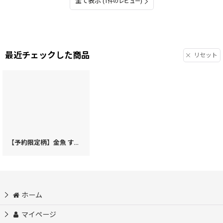
全て表示
(1件のレビュー)
最近チェックした商品
リセット
【予約限定柄】金魚 すっきりカードケース ［t］
[
63396
]
ホーム
マイページ