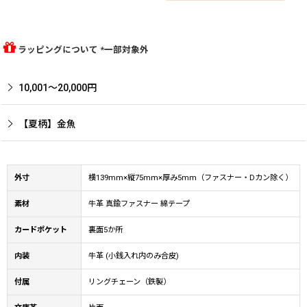
ラッピングについて *一部対象外
10,001〜20,000円
【夏柄】金魚
外寸
横139mm×縦75mm×厚み5mm（ファスナー・Dカン除く）
素材
牛革 真鍮ファスナー 綿テープ
カードポケット
裏面5か所
内装
牛革 (小銭入れ内のみ合皮)
付属
リングチェーン（鉄製）