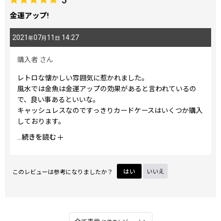
5
金運アップ!
2021
07
11
14:27
年
月
日
購入者
さん
レトロな懐かしい雰囲気に惹かれました。
風水では金魚は金運アップの効果があると言われているの
で、良い事あるといいな。
キャッシュレスなのですっきりカードケースはいくつか購入
しております。
金魚柄は夏はもちろんですが、１年を通して使いたいと思い
...
続きを読む
ます。
このレビューは参考になりましたか？
はい
いいえ