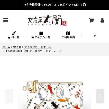
会員登録で
5%OFF
＆
2％
ポイントGET！
柄一覧
アイテム一覧
ご利用案内
ホーム
>
物入れ
>
すっきりカードケース
>
【予約限定柄】金魚 すっきりカードケース ［t］