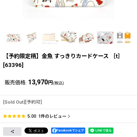
【予約限定柄】金魚 すっきりカードケース ［t］
[
63396
]
13,970
販売価格
:
円
(税込)
[Sold Out][予約可]
1
件のレビュー
5.00
Facebookでシェア