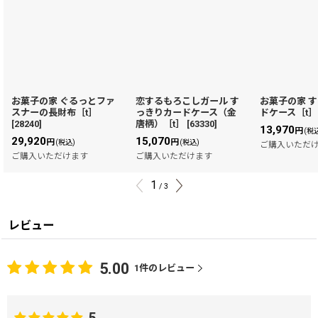
お菓子の家 ぐるっとファ
恋するもろこしガール す
お菓子の家 
スナーの長財布［t］
っきりカードケース（金
ドケース［t］
[
28240
]
唐柄）［t］
[
63330
]
13,970
円
(税
29,920
15,070
円
円
(税込)
(税込)
ご購入いただ
ご購入いただけます
ご購入いただけます
1
/
3
レビュー
5.00
1
件のレビュー