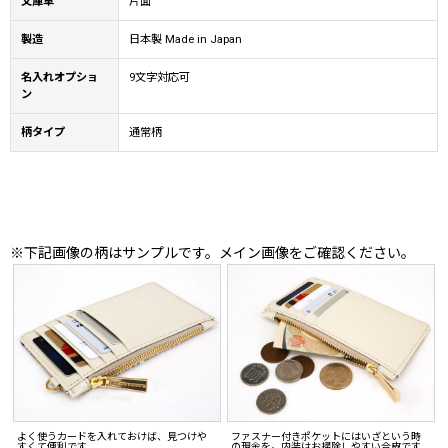
文庫革
片面
製造
日本製 Made in Japan
名入れオプショ
9文字対応可
ン
柄タイプ
通常柄
※下記画像の柄はサンプルです。メイン画像をご確認ください。
よく使うカードを入れておけば、見つけや
ファスナー付きポケットにはいざという時
すくて便利です
の現金を。内装はお掃除しやすい合皮です