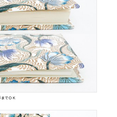
手までＯＫ