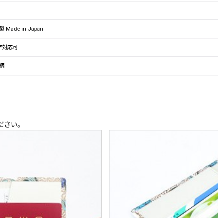
 Made in Japan
字対応可
柄
ださい。