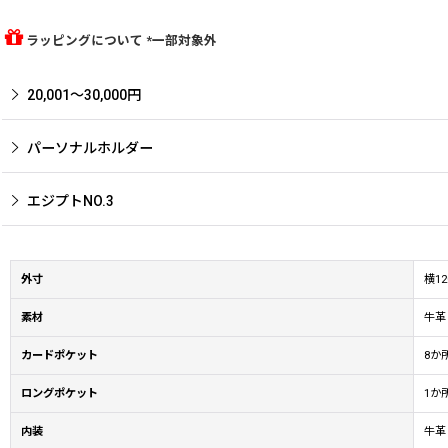
ラッピングについて *一部対象外
20,001〜30,000円
パーソナルホルダー
エジプトNO.3
外寸
横1
素材
牛革
カードポケット
8か
ロングポケット
1か
内装
牛革