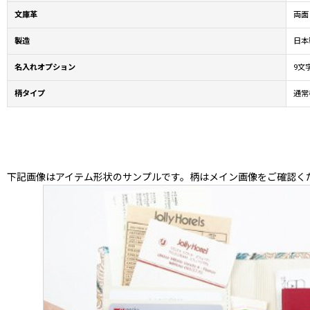
文庫革
両面
製造
日本製
名入れオプション
9文
柄タイプ
通常
下記画像はアイテム形状のサンプルです。柄はメイン画像をご確認く