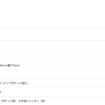
20mm×縦175mm
所（クリアポケット含む）
所
（ポケット部） その他シャンタン（布）