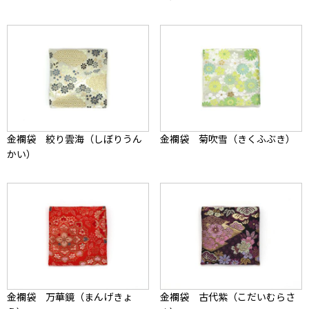
金襴袋 絞り雲海（しぼりうん
金襴袋 菊吹雪（きくふぶき）
かい）
金襴袋 万華鏡（まんげきょ
金襴袋 古代紫（こだいむらさ