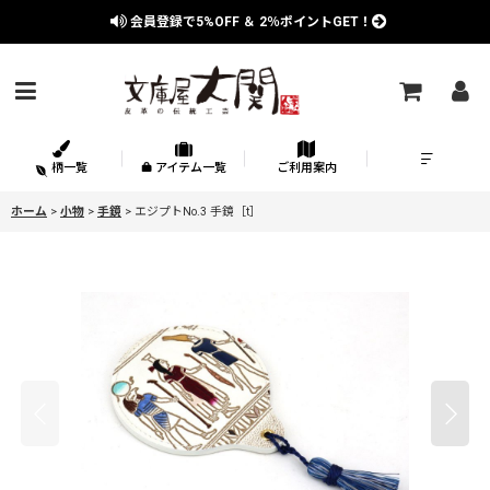
会員登録で
5%OFF
＆
2％
ポイントGET！
柄一覧
アイテム一覧
ご利用案内
ホーム
>
小物
>
手鏡
>
エジプトNo.3 手鏡［t］