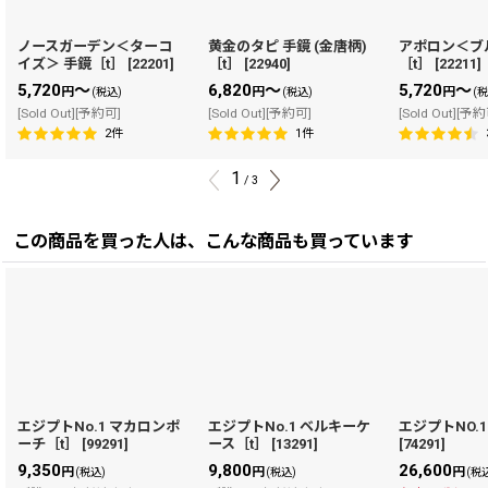
ノースガーデン＜ターコ
黄金のタピ 手鏡 (金唐柄)
アポロン＜ブ
イズ＞ 手鏡［t］
[
22201
]
［t］
[
22940
]
［t］
[
22211
]
5,720
～
6,820
～
5,720
～
円
円
円
(税込)
(税込)
(
[Sold Out][予約可]
[Sold Out][予約可]
[Sold Out][予
2
件
1
件
1
/
3
この商品を買った人は、こんな商品も買っています
エジプトNo.1 マカロンポ
エジプトNo.1 ベルキーケ
エジプトNO.1
ーチ［t］
[
99291
]
ース［t］
[
13291
]
[
74291
]
9,350
9,800
26,600
円
円
円
(税込)
(税込)
(税