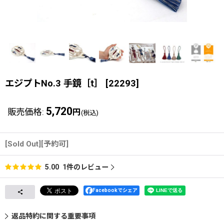
エジプトNo.3 手鏡［t］
[
22293
]
5,720
販売価格
:
円
(税込)
[Sold Out][予約可]
1
件のレビュー
5.00
Facebookでシェア
返品特約に関する重要事項