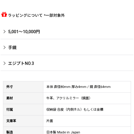
ラッピングについて *一部対象外
5,001〜10,000円
手鏡
エジプトNO.3
外寸
本体 直径80mm 厚み4mm / 鏡 直径64mm
素材
牛革、アクリルミラー（鏡面）
付属
収納袋 合皮（内側ネル）もしくは金襴
文庫革
片面
製造
日本製 Made in Japan