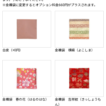
※金襴袋に変更するとオプション料金660円がプラスされます。
合皮（+0円）
金襴袋 横縞（よこしま）
金襴袋 春の花（はるのはな）
金襴袋 吉祥紋（きっしょうも
ん）