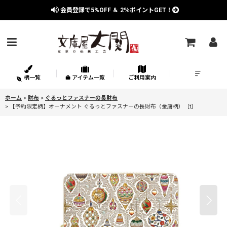
会員登録で
5%OFF
＆
2％
ポイントGET！
柄一覧
アイテム一覧
ご利用案内
ホーム
>
財布
>
ぐるっとファスナーの長財布
>
【予約限定柄】オーナメント ぐるっとファスナーの長財布（金唐柄）［t］