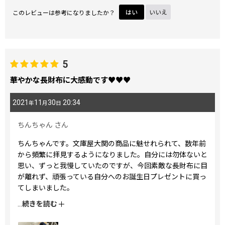
このレビューは参考になりましたか？
はい
いいえ
5
華やかな長財布に大感動です♥♥♥
2021
11
30
20:34
年
月
日
ちんちゃん
さん
ちんちゃんです。文庫屋大関の商品に魅せれられて、数年前
から頻繁に拝見するようになりました。自分には勿体ないと
思い、ずっと我慢していたのですが、今回素敵な長財布に目
が離れず、頑張っている自分へのお誕生日プレゼントに買っ
てしまいました。
大満足です♥♥♥
...
続きを読む
大切に使わせていただきます。
ありがとうございました。