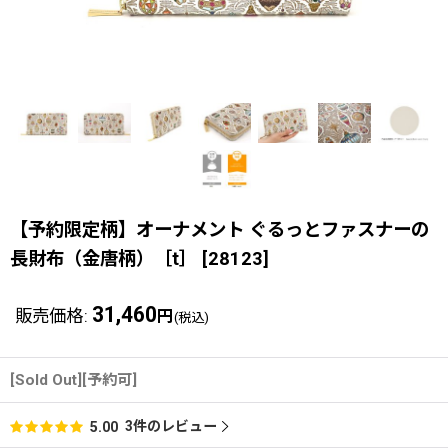
【予約限定柄】オーナメント ぐるっとファスナーの
長財布（金唐柄）［t］
[
28123
]
31,460
販売価格
:
円
(税込)
[Sold Out][予約可]
3
件のレビュー
5.00