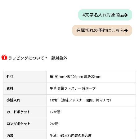
4文字名入れ対象商品
在庫切れの予約はこちら
ラッピングについて *一部対象外
外寸
横191mm×縦104mm 厚み22mm
素材
牛革 真鍮ファスナー 綿テープ
小銭入れ
1か所（直線ファスナー開閉、片マチ付）
カードポケット
12か所
ロングポケット
2か所
内装
牛革 小銭入れ内装のみ合皮