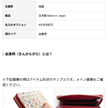
文庫革
両面
製造
日本製 Made in Japan
名入れオプション
4文字対応可
柄タイプ
金唐柄
金唐柄（きんからがら）とは？
※下記画像の柄はアイテム形状のサンプルです。メイン画像をご確
認ください。