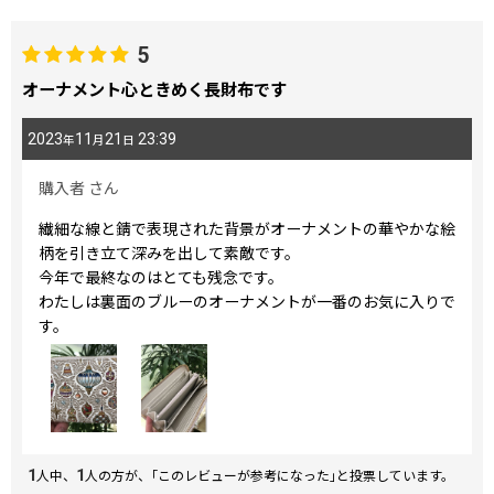
5
オーナメント心ときめく長財布です
2023
11
21
23:39
年
月
日
購入者
さん
繊細な線と錆で表現された背景がオーナメントの華やかな絵
柄を引き立て深みを出して素敵です。
今年で最終なのはとても残念です。
わたしは裏面のブルーのオーナメントが一番のお気に入りで
す。
1
1
人中、
人の方が、｢このレビューが参考になった｣と投票しています。