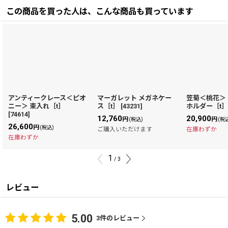
この商品を買った人は、こんな商品も買っています
アンティークレース＜ピオ
マーガレット メガネケー
笠菊＜桃花＞
ニー＞ 束入れ［t］
ス［t］
[
43231
]
ホルダー［t
[
74614
]
12,760
20,900
円
円
(税込)
(税
26,600
円
(税込)
ご購入いただけます
在庫わずか
在庫わずか
1
/
3
レビュー
5.00
3
件のレビュー