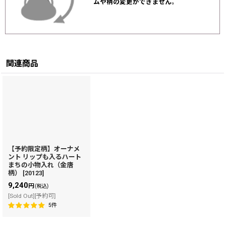
ムや柄の変更ができません
。
関連商品
【予約限定柄】オーナメ
ント リップも入るハート
まちの小物入れ（金唐
柄）
[
20123
]
9,240
円
(税込)
[Sold Out][予約可]
5
件