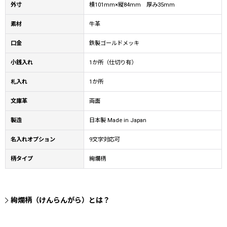
外寸
横101mm×縦84mm 厚み35mm
素材
牛革
口金
鉄製ゴールドメッキ
小銭入れ
1か所（仕切り有）
札入れ
1か所
文庫革
両面
製造
日本製 Made in Japan
名入れオプション
9文字対応可
柄タイプ
絢爛柄
絢爛柄（けんらんがら）とは？