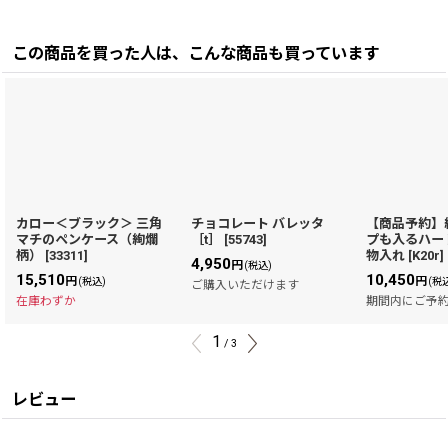
この商品を買った人は、こんな商品も買っています
カロー＜ブラック＞ 三角
チョコレート バレッタ
【商品予約】
マチのペンケース（絢爛
［t］
[
55743
]
プも入るハー
柄）
[
33311
]
物入れ
[
K20r
]
4,950
円
(税込)
15,510
10,450
円
円
(税込)
(税
ご購入いただけます
在庫わずか
期間内にご予
1
/
3
レビュー