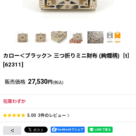
カロー＜ブラック＞ 三つ折りミニ財布 (絢爛柄)［t］
[
62311
]
27,530
販売価格
:
円
(税込)
在庫わずか
3
件のレビュー
5.00
Facebookでシェア