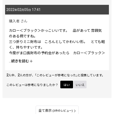
2022
02
05
17:41
年
月
日
購入者
さん
カロー＜ブラック＞かっこいいです。 品があって 雰囲気
のある柄ですね。
三つ折りミニ財布は ころんとしてかわいい形。 とても軽
く、持ちやすいです。
今度がま口長財布の予約会があったら カロー＜ブラック＞
柄で また 注文しようと決めました。
...
続きを読む
ものすごく かっこいいと思います。
2
2
人中、
人の方が、｢このレビューが参考になった｣と投票しています。
このレビューは参考になりましたか？
はい
いいえ
全て表示
(3件のレビュー)