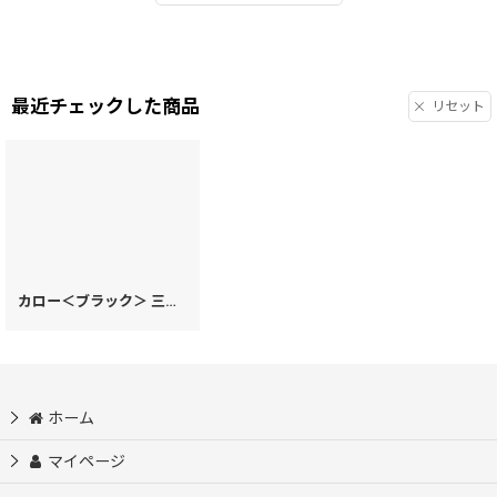
最近チェックした商品
リセット
カロー＜ブラック＞ 三つ折りミニ財布 (絢爛柄)［t］
[
62311
]
ホーム
マイページ