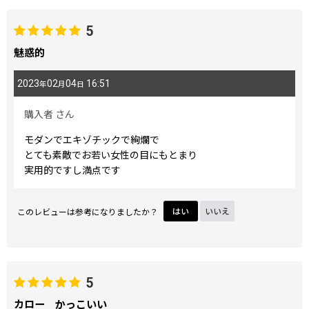
5
魅惑的
2023
02
04
16:51
年
月
日
購入者
さん
モダンでエキゾチックで絢爛で
とても素敵でお若い女性の目にもとまり
実用的ですし満点です
このレビューは参考になりましたか？
はい
いいえ
5
カロー かっこいい