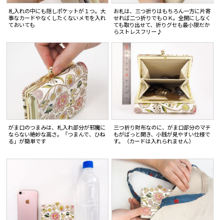
札入れの中にも隠しポケットが１つ。大
お札は、三つ折りはもちろん一方に片寄
事なカードやなくしたくないメモを入れ
せれば二つ折りでもＯＫ。全開にしなく
ておいても
ても取り出せて、折りグセも最小限だか
らストレスフリー♪
がま口のつまみは、札入れ部分が邪魔に
三つ折り財布なのに、がま口部分のマチ
ならない絶妙な高さ。「つまんで、ひね
もがばっと開き、小銭が見やすい仕様で
る」が簡単です
す。（カードは入れられません）