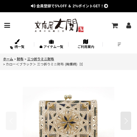
会員登録で
5%OFF
＆
2％
ポイントGET！
柄一覧
アイテム一覧
ご利用案内
ホーム
>
財布
>
三つ折りミニ財布
>
カロー＜ブラック＞ 三つ折りミニ財布 (絢爛柄)［t］