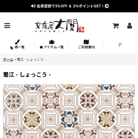
会員登録で
5%OFF
＆
2％
ポイントGET！
柄一覧
アイテム一覧
ご利用案内
ホーム
>
蜀江 - しょっこう -
蜀江 - しょっこう -