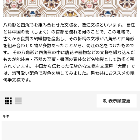
八角形と四角形を組み合わせた文様を、蜀江文様といいます。 蜀江
とは中国の蜀（しょく）の首都を流れる河のことで、この地域で、
古くから良質の絹織物を産出し、その折柄の文様が八角形と四角形
を組み合わせた物が多数あったことから、蜀江の名をつけたもので
す。 その八角形と四角形の中に唐花や器物などの文様を織り込んだ
ものが能装束・茶器の至覆・書画の表装など名物裂として数多く残
されています。 中国から伝わった伝統的な文様を文庫屋「大関」で
は、渋可愛い配色で彩色を施してみました。男女共におススメの幾
何学文様です。
表示順変更
閉じる
9
件
表示数
: