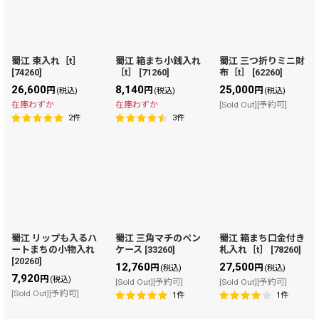
在庫あり
並び順
:
蜀江 束入れ［t］
蜀江 箱まち小銭入れ
蜀江 三つ折りミニ財
[
74260
]
［t］
[
71260
]
布［t］
[
62260
]
絞り込む
26,600
8,140
25,000
円
円
円
(税込)
(税込)
(税込)
在庫わずか
在庫わずか
[Sold Out][予約可]
2
件
3
件
蜀江 リップも入るハ
蜀江 三角マチのペン
蜀江 箱まち口金付き
ートまちの小物入れ
ケース
[
33260
]
札入れ［t］
[
78260
]
[
20260
]
12,760
27,500
円
円
(税込)
(税込)
7,920
円
(税込)
[Sold Out][予約可]
[Sold Out][予約可]
[Sold Out][予約可]
1
件
1
件