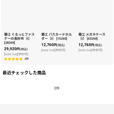
蜀江 ぐるっとファス
蜀江 パスカードホル
蜀江 メガネケース
ナーの長財布［t］
ダー［t］
[
15260
]
［t］
[
43260
]
[
28260
]
12,760
12,760
円
円
(税込)
(税込)
29,920
円
(税込)
[Sold Out][予約可]
[Sold Out][予約可]
[Sold Out][予約可]
3
件
最近チェックした商品
0件