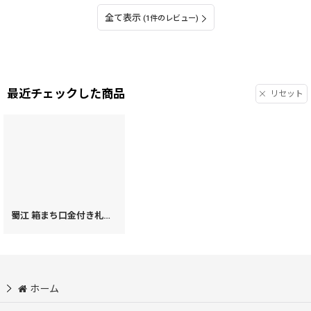
全て表示
(1件のレビュー)
最近チェックした商品
リセット
蜀江 箱まち口金付き札入れ［t］
[
78260
]
ホーム