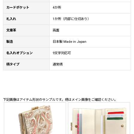
カードポケット
4か所
札入れ
1か所（内部に仕切あり）
文庫革
両面
製造
日本製 Made in Japan
名入れオプション
9文字対応可
柄タイプ
通常柄
下記画像はアイテム形状のサンプルです。柄はメイン画像をご確認ください。