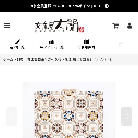
会員登録で
5%OFF
＆
2％
ポイントGET！
柄一覧
アイテム一覧
ご利用案内
ホーム
>
財布
>
箱まち口金付き札入れ
>
蜀江 箱まち口金付き札入れ［t］