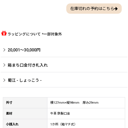
在庫切れの予約はこちら
ラッピングについて *一部対象外
20,001〜30,000円
箱まち口金付き札入れ
蜀江 - しょっこう -
外寸
横127mm×縦98mm 厚み29mm
素材
牛革 鉄製口金
小銭入れ
1か所（箱マチ式）