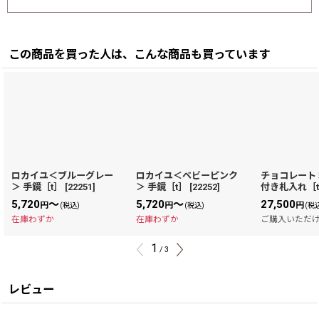
この商品を買った人は、こんな商品も買っています
ロカイユ＜ブルーグレー
ロカイユ＜ベビーピンク
チョコレート
＞ 手鏡［t］
[
22251
]
＞ 手鏡［t］
[
22252
]
付き札入れ［
5,720
～
5,720
～
27,500
円
円
円
(税込)
(税込)
(税
在庫わずか
在庫わずか
ご購入いただ
1
/
3
レビュー