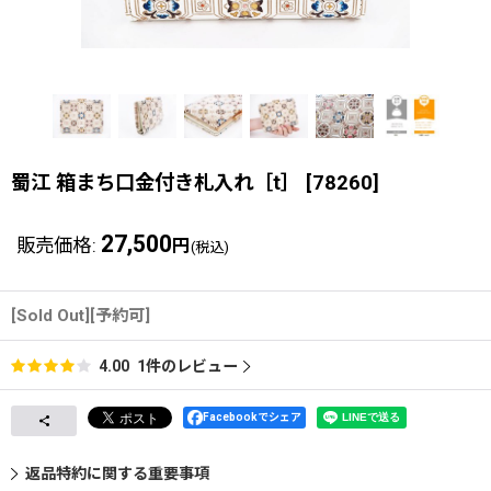
蜀江 箱まち口金付き札入れ［t］
[
78260
]
27,500
販売価格
:
円
(税込)
[Sold Out][予約可]
1
件のレビュー
4.00
Facebookでシェア
返品特約に関する重要事項