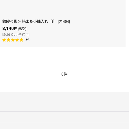
錦紗＜紫＞ 箱まち小銭入れ［t］
[
71454
]
8,140
円
(税込)
[Sold Out][予約可]
3
件
0件