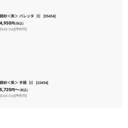
錦紗＜紫＞ バレッタ［t］
[
55454
]
4,950
円
(税込)
[Sold Out][予約可]
錦紗＜紫＞ 手鏡［t］
[
22454
]
5,720
～
円
(税込)
[Sold Out][予約可]