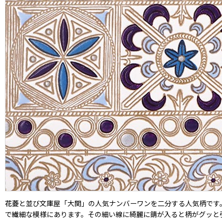
花菱
と並び文庫屋「大関」の人気ナンバーワンを二分する人気柄です
で繊細な模様にあります。その細い線に綺麗に錆が入ると柄がグッと