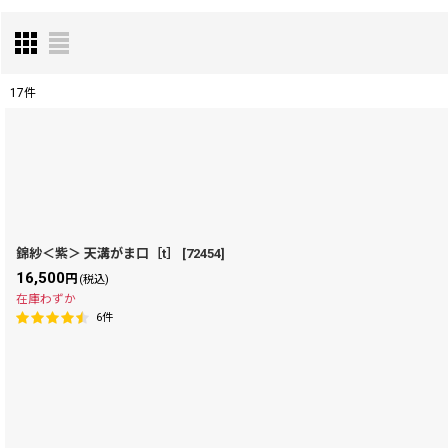
17
件
表示数
:
在庫あり
並び順
:
錦紗＜紫＞ 天溝がま口［t］
[
72454
]
16,500
円
(税込)
在庫わずか
6
件