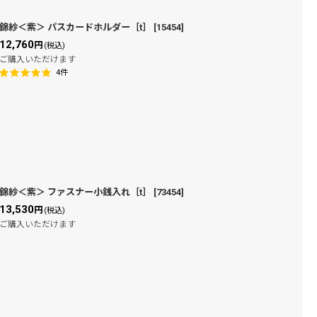
錦紗＜紫＞ パスカードホルダー［t］
[
15454
]
12,760
円
(税込)
ご購入いただけます
4
件
錦紗＜紫＞ ファスナー小銭入れ［t］
[
73454
]
13,530
円
(税込)
ご購入いただけます