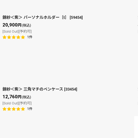
錦紗＜紫＞ パーソナルホルダー［t］
[
59454
]
20,900
円
(税込)
[Sold Out][予約可]
1
件
錦紗＜紫＞ 三角マチのペンケース
[
33454
]
12,760
円
(税込)
[Sold Out][予約可]
1
件