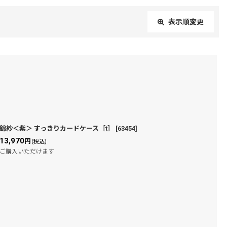
表示順変更
閉じる
錦紗＜紫＞ すっきりカードケース［t］
[
63454
]
13,970
円
(税込)
ご購入いただけます