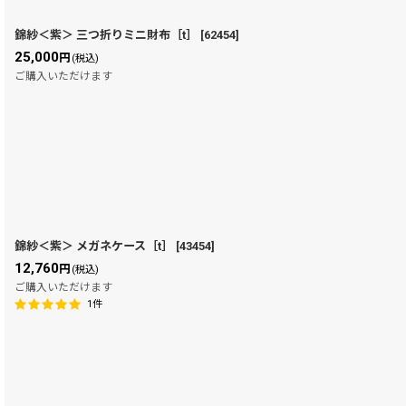
錦紗＜紫＞ 三つ折りミニ財布［t］
[
62454
]
25,000
円
(税込)
ご購入いただけます
錦紗＜紫＞ メガネケース［t］
[
43454
]
12,760
円
(税込)
ご購入いただけます
1
件