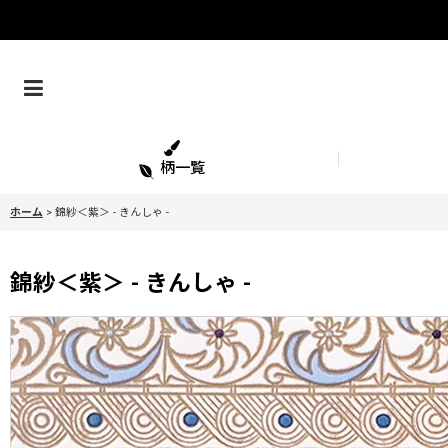
柄一覧
ホーム
>
錦紗＜紫＞ - きんしゃ -
錦紗＜紫＞ - きんしゃ -