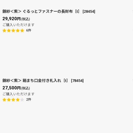
錦紗＜紫＞ ぐるっとファスナーの長財布［t］
[
28454
]
29,920
円
(税込)
ご購入いただけます
6
件
錦紗＜紫＞ 箱まち口金付き札入れ［t］
[
78454
]
27,500
円
(税込)
ご購入いただけます
2
件