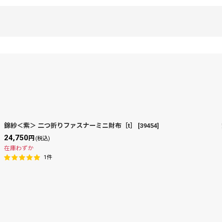
錦紗＜紫＞ 二つ折りファスナーミニ財布［t］
[
39454
]
24,750
円
(税込)
絞り込む
在庫わずか
1
件