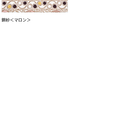
錦紗＜マロン＞