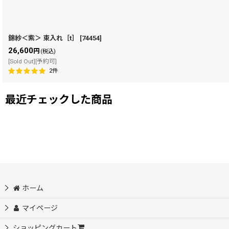
錦紗＜紫＞ 束入れ［t］
[
74454
]
26,600
円
(税込)
[Sold Out][予約可]
2
件
最近チェックした商品
ホーム
マイページ
ショッピングカート