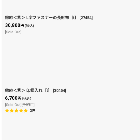
錦紗＜紫＞ L字ファスナーの長財布［t］
[
27454
]
30,800
円
(税込)
[Sold Out]
錦紗＜紫＞ 印鑑入れ［t］
[
30454
]
6,700
円
(税込)
[Sold Out][予約可]
2
件