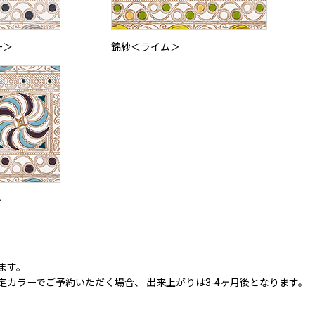
ー＞
錦紗＜ライム＞
＞
ます。
定カラーでご予約いただく場合、
出来上がりは3-4ヶ月後
となります。