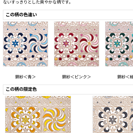
ないすっきりとした爽やかな柄です。
この柄の色違い
錦紗＜青＞
錦紗＜ピンク＞
錦紗＜
この柄の限定色