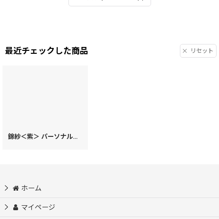
出張もあるので
偶像の絵柄の無いこちらの錦紗にしました。 注文して良か
ったです。
最近チェックした商品
リセット
錦紗＜紫＞ パーソナルホルダー［t］
[
59454
]
ホーム
マイページ