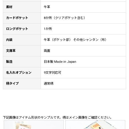
素材
牛革
カードポケット
8か所（クリアポケット含む）
ロングポケット
1か所
内装
牛革（ポケット部） その他シャンタン（布）
文庫革
両面
製造
日本製 Made in Japan
名入れオプション
9文字対応可
柄タイプ
通常柄
下記画像はアイテム形状のサンプルです。柄はメイン画像をご確認ください。