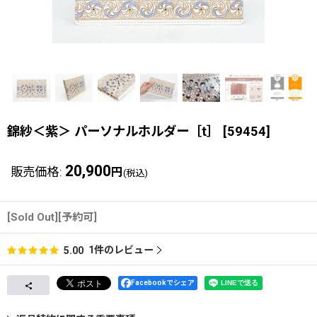
錦紗＜紫＞ パーソナルホルダー［t］
[
59454
]
20,900
販売価格
:
円
(税込)
[Sold Out][予約可]
1
件のレビュー
5.00
Facebookでシェア