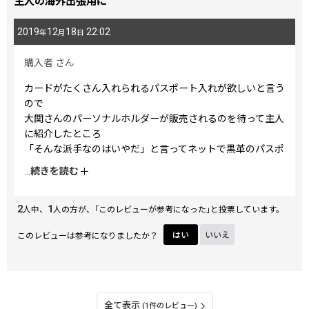
主人の海外出張用に
2019
12
18
22:02
年
月
日
購入者
さん
カードがたくさん入れられるパスポート入れが欲しいと言う
ので
大関さんのパーソナルホルダーが販売されるのを待って主人
に紹介したところ
「そんな派手なのはいやだ」と言ってネットで黒革のパスポ
ート入れを購入しました。
...
続きを読む
届いてみたら分厚く嵩張って荷物になって使いづらかったよ
うです。
2
1
やっぱり大関さんのがいろいろ入って、一番コンパクトにな
人中、
人の方が、｢このレビューが参考になった｣と投票しています。
る感じがしたので
このレビューは参考になりましたか？
はい
いいえ
試しに注文してみて主人に見せたら「今度からこれにする」
と言って
さっそくカード等を入れ替えて 満足そうな表情を浮かべて
ました。
エジプト柄とどちらにするか迷いましたが、イスラム圏への
全て表示
(1件のレビュー)