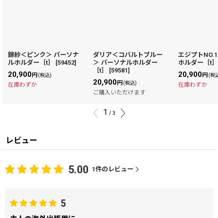
錦紗＜ピンク＞ パーソナ
ダリア＜コバルトブルー
エジプトNO.
ルホルダー［t］
[
59452
]
＞ パーソナルホルダー
ホルダー［t
［t］
[
59581
]
20,900
20,900
円
円
(税込)
(税
20,900
円
(税込)
在庫わずか
在庫わずか
ご購入いただけます
1
/
3
レビュー
5.00
1
件のレビュー
5