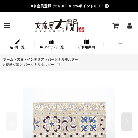
会員登録で
5%OFF
＆
2％
ポイントGET！
柄一覧
アイテム一覧
ご利用案内
ホーム
>
文具・インテリア
>
パーソナルホルダー
>
錦紗＜紫＞ パーソナルホルダー［t］