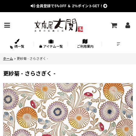
会員登録で
5%OFF
＆
2％
ポイントGET！
柄一覧
アイテム一覧
ご利用案内
ホーム
>
更紗菊 - さらさぎく -
更紗菊 - さらさぎく -