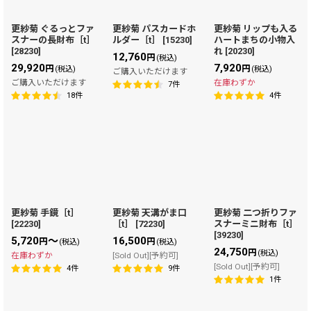
更紗菊 ぐるっとファ
更紗菊 パスカードホ
更紗菊 リップも入る
スナーの長財布［t］
ルダー［t］
[
15230
]
ハートまちの小物入
[
28230
]
れ
[
20230
]
12,760
円
(税込)
29,920
7,920
円
円
(税込)
(税込)
ご購入いただけます
ご購入いただけます
在庫わずか
7
件
18
件
4
件
更紗菊 手鏡［t］
更紗菊 天溝がま口
更紗菊 二つ折りファ
[
22230
]
［t］
[
72230
]
スナーミニ財布［t］
[
39230
]
5,720
～
16,500
円
円
(税込)
(税込)
24,750
円
(税込)
在庫わずか
[Sold Out][予約可]
[Sold Out][予約可]
4
件
9
件
1
件