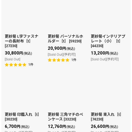
更紗菊 L字ファスナ
更紗菊 パーソナルホ
更紗菊インテリアプ
ーの長財布［t］
ルダー［t］
[
59230
]
レート（小）［t］
[
27230
]
[
44230
]
20,900
円
(税込)
30,800
13,200
円
円
(税込)
(税込)
[Sold Out][予約可]
[Sold Out]
[Sold Out][予約可]
1
件
1
件
更紗菊 印鑑入れ［t］
更紗菊 三角マチのペ
更紗菊 束入れ［t］
[
30230
]
ンケース
[
33230
]
[
74230
]
6,700
12,760
26,600
円
円
円
(税込)
(税込)
(税込)