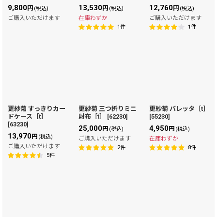
絞り込む
9,800
13,530
12,760
円
円
円
(税込)
(税込)
(税込)
ご購入いただけます
在庫わずか
ご購入いただけます
1
件
1
件
更紗菊 すっきりカー
更紗菊 三つ折りミニ
更紗菊 バレッタ［t］
ドケース［t］
財布［t］
[
62230
]
[
55230
]
[
63230
]
25,000
4,950
円
円
(税込)
(税込)
13,970
円
(税込)
ご購入いただけます
在庫わずか
ご購入いただけます
2
件
8
件
5
件