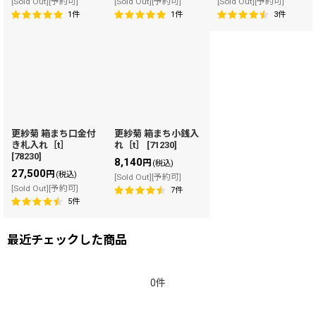
[Sold Out][予約可]
[Sold Out][予約可]
[Sold Out][予約可]
1
件
1
件
3
件
更紗菊 箱まち口金付
更紗菊 箱まち小銭入
き札入れ［t］
れ［t］
[
71230
]
[
78230
]
8,140
円
(税込)
27,500
円
(税込)
[Sold Out][予約可]
[Sold Out][予約可]
7
件
5
件
最近チェックした商品
0件