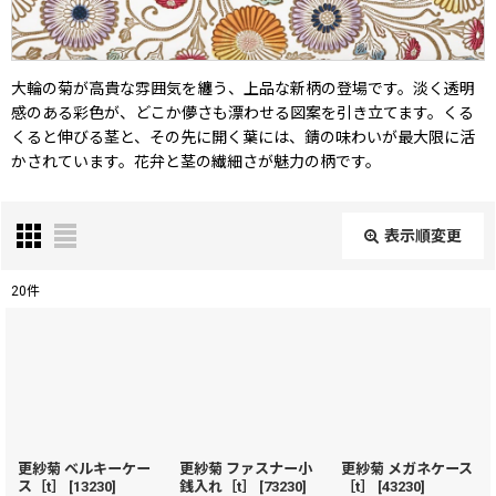
大輪の菊が高貴な雰囲気を纏う、上品な新柄の登場です。淡く透明
感のある彩色が、どこか儚さも漂わせる図案を引き立てます。くる
くると伸びる茎と、その先に開く葉には、錆の味わいが最大限に活
かされています。花弁と茎の繊細さが魅力の柄です。
表示順変更
閉じる
20
件
表示数
:
在庫あり
並び順
:
更紗菊 ベルキーケー
更紗菊 ファスナー小
更紗菊 メガネケース
ス［t］
[
13230
]
銭入れ［t］
[
73230
]
［t］
[
43230
]