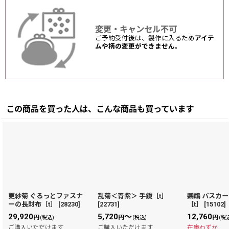
変更・キャンセル不可
ご予約受付後は、製作に入るため
アイテ
ムや柄の変更ができません
。
この商品を買った人は、こんな商品も買っています
更紗菊 ぐるっとファスナ
乱菊＜青紫＞ 手鏡［t］
鸚鵡 パスカ
ーの長財布［t］
[
28230
]
[
22731
]
［t］
[
15102
]
29,920
5,720
～
12,760
円
円
円
(税込)
(税込)
(税
ご購入いただけます
ご購入いただけます
在庫わずか