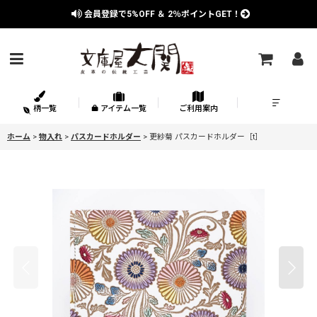
会員登録で
5%OFF
＆
2％
ポイントGET！
柄一覧
アイテム一覧
ご利用案内
ホーム
>
物入れ
>
パスカードホルダー
>
更紗菊 パスカードホルダー［t］