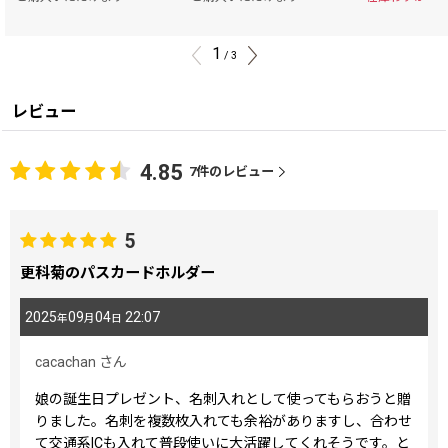
1
/
3
レビュー
4.85
7
件のレビュー
5
更科菊のパスカードホルダー
2025
09
04
22:07
年
月
日
cacachan
さん
娘の誕生日プレゼント、名刺入れとして使ってもらおうと贈
りました。名刺を複数枚入れても余裕がありますし、合わせ
て交通系ICも入れて普段使いに大活躍してくれそうです。と