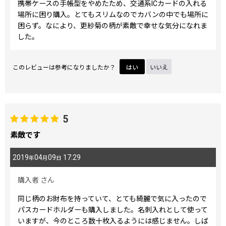
携帯ケースの手帳型をやめたため、交通系ICカードの入れる
場所に困り購入。とてもスリムなのでカバンの中でも場所に
困らず。なにより、更紗菊の柄が素敵で幸せな気分になれま
した。
このレビューは参考になりましたか？
はい
いいえ
5
素敵です
2019
04
09
17:29
年
月
日
購入者
さん
同じ柄のお財布を持っていて、とても綺麗で気に入ったので
パスカードホルダーも購入しました。名刺入れとして使って
いますが、今のところ数十枚入るようには感じません。しば