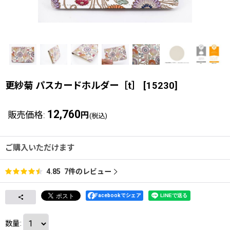
更紗菊 パスカードホルダー［t］
[
15230
]
12,760
販売価格
:
円
(税込)
ご購入いただけます
7
件のレビュー
4.85
Facebookでシェア
数量
: