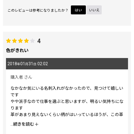
このレビューは参考になりましたか？
はい
いいえ
4
色がきれい
2018
01
31
02:02
年
月
日
購入者
さん
なかなか気にいる名刺入れがなかったので、見つけて嬉しい
です
やや派手なので仕事を選ぶと思いますが、明るい気持ちにな
ります
革があまり見えないくらい柄がはいっているほうが、この革
の場合は好きな質感のような気がしますので、その点でもい
...
続きを読む
いかなーと思います