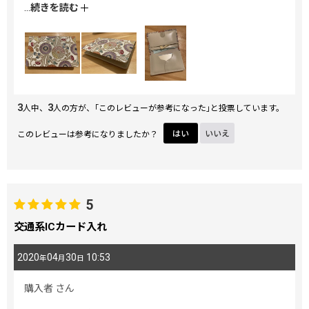
ケットにパスモ を入れて使用しています。
...
続きを読む
ビジュアル的にも、とにかく可愛くて見てるだけでほっこり
癒されます♪購入してよかったです！
3
3
人中、
人の方が、｢このレビューが参考になった｣と投票しています。
このレビューは参考になりましたか？
はい
いいえ
5
交通系ICカード入れ
2020
04
30
10:53
年
月
日
購入者
さん