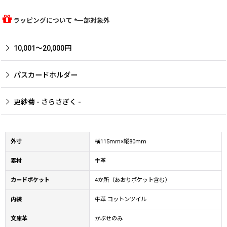
ラッピングについて *一部対象外
10,001〜20,000円
パスカードホルダー
更紗菊 - さらさぎく -
外寸
横115mm×縦80mm
素材
牛革
カードポケット
4か所（あおりポケット含む）
内装
牛革 コットンツイル
文庫革
かぶせのみ