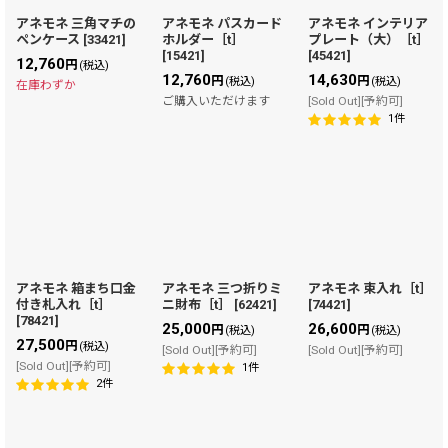
アネモネ 三角マチの
アネモネ パスカード
アネモネ インテリア
ペンケース
[
33421
]
ホルダー［t］
プレート（大）［t］
[
15421
]
[
45421
]
12,760
円
(税込)
12,760
14,630
円
円
(税込)
(税込)
在庫わずか
ご購入いただけます
[Sold Out][予約可]
1
件
アネモネ 箱まち口金
アネモネ 三つ折りミ
アネモネ 束入れ［t］
付き札入れ［t］
ニ財布［t］
[
62421
]
[
74421
]
[
78421
]
25,000
26,600
円
円
(税込)
(税込)
27,500
円
(税込)
[Sold Out][予約可]
[Sold Out][予約可]
[Sold Out][予約可]
1
件
2
件