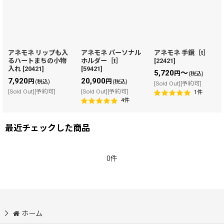
アネモネ リップも入
アネモネ パーソナル
アネモネ 手鏡［t］
るハートまちの小物
ホルダー［t］
[
22421
]
入れ
[
20421
]
[
59421
]
5,720
～
円
(税込)
7,920
20,900
円
円
(税込)
(税込)
[Sold Out][予約可]
[Sold Out][予約可]
[Sold Out][予約可]
1
件
4
件
最近チェックした商品
0件
ホーム