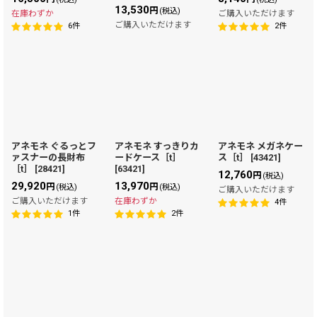
13,530
円
(税込)
在庫わずか
ご購入いただけます
ご購入いただけます
6
件
2
件
アネモネ ぐるっとフ
アネモネ すっきりカ
アネモネ メガネケー
ァスナーの長財布
ードケース［t］
ス［t］
[
43421
]
［t］
[
28421
]
[
63421
]
12,760
円
(税込)
29,920
13,970
円
円
(税込)
(税込)
ご購入いただけます
ご購入いただけます
在庫わずか
4
件
1
件
2
件