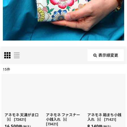
表示順変更
閉じる
15
件
表示数
:
在庫あり
並び順
:
アネモネ 天溝がま口
アネモネ ファスナー
アネモネ 箱まち小銭
［t］
[
72421
]
小銭入れ［t］
入れ［t］
[
71421
]
絞り込む
[
73421
]
16,500
8,140
円
円
(税込)
(税込)