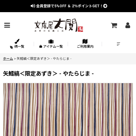
会員登録で
5%OFF
＆
2％
ポイントGET！
柄一覧
アイテム一覧
ご利用案内
ホーム
>
矢鱈縞＜限定あずき＞ - やたらじま -
矢鱈縞＜限定あずき＞ - やたらじま -