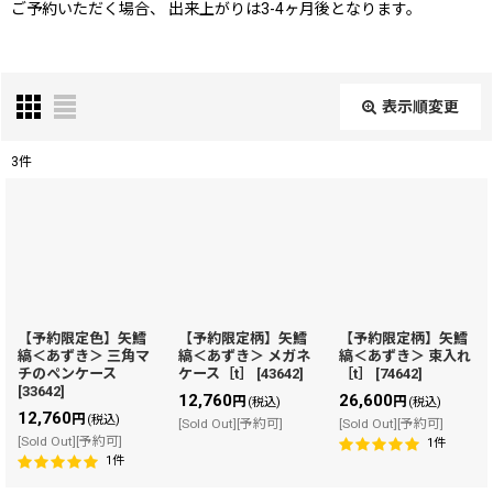
ご予約いただく場合、
出来上がりは3-4ヶ月後
となります。
表示順変更
閉じる
3
件
表示数
:
在庫あり
並び順
:
【予約限定色】矢鱈
【予約限定柄】矢鱈
【予約限定柄】矢鱈
縞＜あずき＞ 三角マ
縞＜あずき＞ メガネ
縞＜あずき＞ 束入れ
絞り込む
チのペンケース
ケース［t］
[
43642
]
［t］
[
74642
]
[
33642
]
12,760
26,600
円
円
(税込)
(税込)
12,760
円
(税込)
[Sold Out][予約可]
[Sold Out][予約可]
[Sold Out][予約可]
1
件
1
件