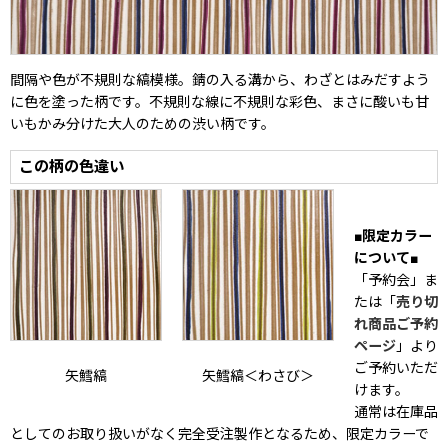
間隔や色が不規則な縞模様。錆の入る溝から、わざとはみだすよう
に色を塗った柄です。不規則な線に不規則な彩色、まさに酸いも甘
いもかみ分けた大人のための渋い柄です。
この柄の色違い
■限定カラー
について■
「予約会」ま
たは「
売り切
れ商品ご予約
ページ
」より
ご予約いただ
矢鱈縞
矢鱈縞＜わさび＞
けます。
通常は在庫品
としてのお取り扱いがなく完全受注製作となるため、限定カラーで