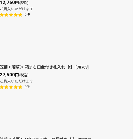
12,760
円
(税込)
ご購入いただけます
5
件
笠菊＜若草＞ 箱まち口金付き札入れ［t］
[
78763
]
27,500
円
(税込)
ご購入いただけます
4
件