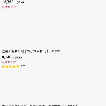
12,760
円
(税込)
在庫わずか
笠菊＜若草＞ 箱まち小銭入れ［t］
[
71763
]
8,140
円
(税込)
在庫わずか
4
件