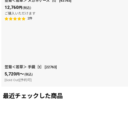
笠菊＜若草＞ メガネケース［t］
[
43763
]
12,760
円
(税込)
ご購入いただけます
2
件
笠菊＜若草＞ 手鏡［t］
[
22763
]
5,720
～
円
(税込)
[Sold Out][予約可]
最近チェックした商品