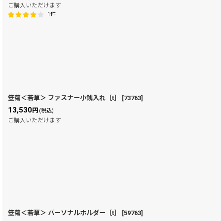
ご購入いただけます
1
件
笠菊＜若草＞ ファスナー小銭入れ［t］
[
73763
]
13,530
円
(税込)
ご購入いただけます
笠菊＜若草＞ パーソナルホルダー［t］
[
59763
]