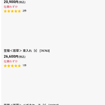
20,900
円
(税込)
在庫わずか
2
件
笠菊＜若草＞ 束入れ［t］
[
74763
]
26,600
円
(税込)
在庫わずか
1
件