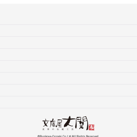
©Bunkoya-Oozeki Co.Ltd All Rights Reserved.