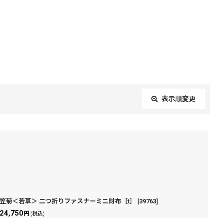
表示順変更
閉じる
笠菊＜若草＞ 二つ折りファスナーミニ財布［t］
[
39763
]
24,750
円
(税込)