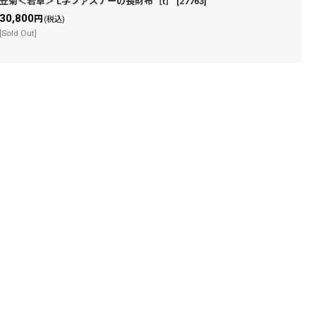
笠菊＜若草＞ L字ファスナーの長財布［t］
[
27763
]
30,800
円
(税込)
[Sold Out]