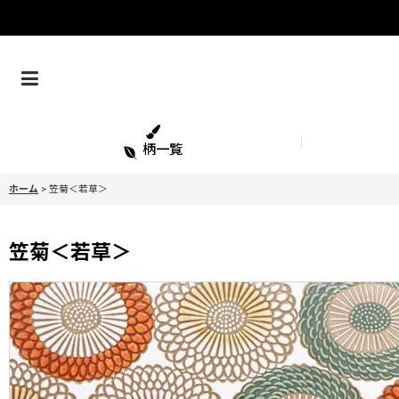
柄一覧
ホーム
>
笠菊＜若草＞
笠菊＜若草＞