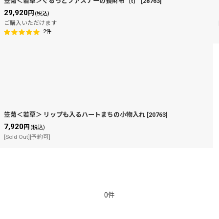
笠菊＜若草＞ぐるっとファスナーの長財布［t］
[
28763
]
29,920
円
(税込)
ご購入いただけます
2
件
笠菊＜若草＞ リップも入るハートまちの小物入れ
[
20763
]
7,920
円
(税込)
[Sold Out][予約可]
0件