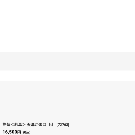
笠菊＜若草＞ 天溝がま口［t］
[
72763
]
16,500
円
(税込)
絞り込む