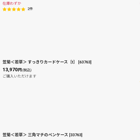
在庫わずか
2
件
笠菊＜若草＞ すっきりカードケース［t］
[
63763
]
13,970
円
(税込)
ご購入いただけます
笠菊＜若草＞ 三角マチのペンケース
[
33763
]