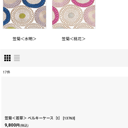
笠菊＜水明＞
笠菊＜桃花＞
17
件
表示数
:
在庫あり
並び順
:
笠菊＜若草＞ ベルキーケース［t］
[
13763
]
9,800
円
(税込)