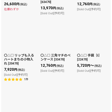
絞り込む
[
63470
]
26,600
12,760
円
円
(税込)
(税込)
13,970
円
(税込)
在庫わずか
[Sold Out][予約可]
[Sold Out][予約可]
〇△□ リップも入る
〇△□ 三角マチのペ
〇△□ 手鏡［t］
ハートまちの小物入
ンケース
[
33470
]
[
22470
]
れ
[
20470
]
12,760
5,720
～
円
円
(税込)
(税込)
7,920
円
(税込)
[Sold Out][予約可]
[Sold Out][予約可]
[Sold Out][予約可]
1
件