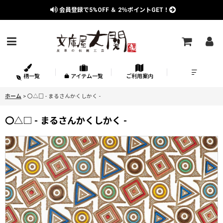
会員登録で
5%OFF
＆
2％
ポイントGET！
柄一覧
アイテム一覧
ご利用案内
ホーム
>
〇△□ - まるさんかくしかく -
〇△□ - まるさんかくしかく -