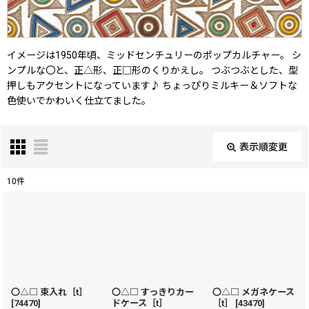
イメージは1950年頃、ミッドセンチュリーのポップカルチャー。 シ
ンプルな〇と、正△形、正□形のくりかえし。 つぶつぶとした、型
押しもアクセントになっています♪ ちょっぴりミルキー＆ソフトな
色使いでかわいく仕立てました。
表示順変更
閉じる
10
件
表示数
:
在庫あり
並び順
:
〇△□ 束入れ［t］
〇△□ すっきりカー
〇△□ メガネケース
[
74470
]
ドケース［t］
［t］
[
43470
]