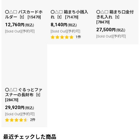
〇△□ パスカードホ
〇△□ 箱まち小銭入
〇△□ 箱まち口金付
ルダー［t］
[
15470
]
れ［t］
[
71470
]
き札入れ［t］
[
78470
]
12,760
8,140
円
円
(税込)
(税込)
27,500
円
(税込)
[Sold Out][予約可]
[Sold Out][予約可]
[Sold Out][予約可]
1
件
〇△□ ぐるっとファ
スナーの長財布［t］
[
28470
]
29,920
円
(税込)
[Sold Out][予約可]
2
件
最近チェックした商品