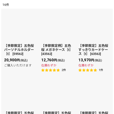
16
件
表示数
:
在庫あり
並び順
:
【季節限定】五色桜
【季節限定柄】五色
【季節限定】五色桜
パーソナルホルダー
桜 メガネケース［t］
すっきりカードケー
絞り込む
［t］
[
59562
]
[
43562
]
ス［t］
[
63562
]
20,900
12,760
13,970
円
円
円
(税込)
(税込)
(税込)
ご購入いただけます
在庫わずか
在庫わずか
2
件
1
件
【季節限定】五色桜
【季節限定】五色桜
【季節限定】五色桜