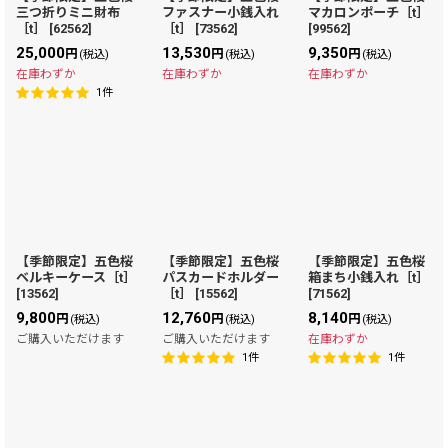
三つ折りミニ財布
ファスナー小銭入れ
マカロンポーチ［t］
［t］
[
62562
]
［t］
[
73562
]
[
99562
]
25,000
13,530
9,350
円
円
円
(税込)
(税込)
(税込)
在庫わずか
在庫わずか
在庫わずか
1
件
【季節限定】五色桜
【季節限定】五色桜
【季節限定】五色桜
ベルキーケース［t］
パスカードホルダー
箱まち小銭入れ［t］
[
13562
]
［t］
[
15562
]
[
71562
]
9,800
12,760
8,140
円
円
円
(税込)
(税込)
(税込)
ご購入いただけます
ご購入いただけます
在庫わずか
1
件
1
件