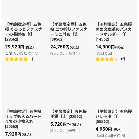
【季節限定柄】五色
【季節限定柄】五色
【予約限定】五色桜
桜 ぐるっとファスナ
桜 二つ折りファスナ
両面文庫革のパスカ
ーの長財布［t］
ーミニ財布［t］
ードホルダー［t］
[
28562
]
[
39562
]
[
14562
]
29,920
24,750
14,300
円
円
円
(税込)
(税込)
(税込)
ご購入いただけます
[Sold Out][予約可]
[Sold Out]
1
件
1
件
【季節限定】五色桜
【季節限定】五色桜
【季節限定】五色桜
リップも入るハート
手鏡［t］
[
22562
]
バレッタ［t］
まちの小物入れ
[
55562
]
5,720
～
円
(税込)
[
20562
]
4,950
円
(税込)
[Sold Out][予約可]
7,920
円
(税込)
[Sold Out][予約可]