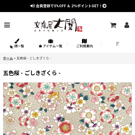
会員登録で
5%OFF
＆
2％
ポイントGET！
柄一覧
アイテム一覧
ご利用案内
ホーム
>
五色桜 - ごしきざくら -
五色桜 - ごしきざくら -