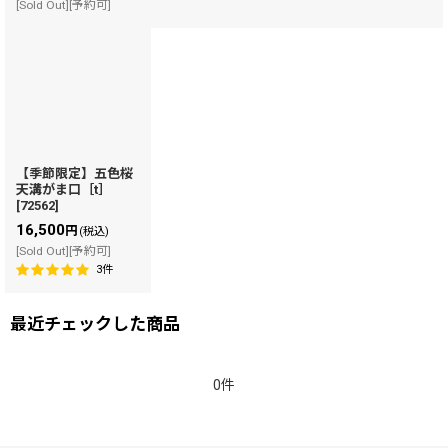
[Sold Out][予約可]
【季節限定】五色桜
天溝がま口［t］
[
72562
]
16,500
円
(税込)
[Sold Out][予約可]
3
件
最近チェックした商品
0件