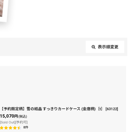
表示順変更
閉じる
【予約限定柄】雪の結晶 すっきりカードケース (金唐柄)［t］
[
63122
]
15,070
円
(税込)
[Sold Out][予約可]
8
件