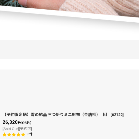
【予約限定柄】雪の結晶 三つ折りミニ財布（金唐柄）［t］
[
62122
]
26,320
円
(税込)
絞り込む
[Sold Out][予約可]
3
件