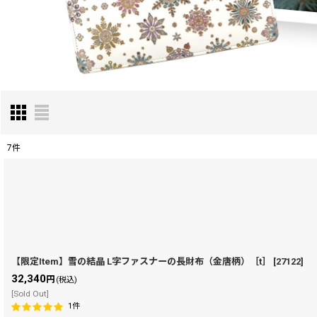
7
件
表示数
:
在庫あり
並び順
:
【限定Item】雪の結晶 L字ファスナーの長財布（金唐柄）［t］
[
27122
]
32,340
円
(税込)
[Sold Out]
1
件