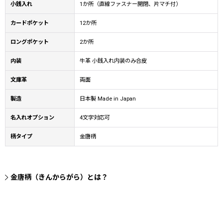
小銭入れ
1か所（直線ファスナー開閉、片マチ付）
カードポケット
12か所
ロングポケット
2か所
内装
牛革 小銭入れ内装のみ合皮
文庫革
両面
製造
日本製 Made in Japan
名入れオプション
4文字対応可
柄タイプ
金唐柄
金唐柄（きんからがら）とは？