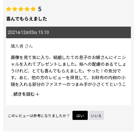
5
喜んでもらえました
2021
12
03
15:10
年
月
日
購入者
さん
画像を見て気に入り、結婚したての息子のお嫁さんにイニシ
ャルを入れてプレゼントしました。姑への配慮のあるでしょ
うけれど、とても喜んでもらえました。やった！の気分で
す。あと、他の方のレビューを拝見して、お財布の内側の小
銭を入れる部分のファスナーのつまみ手が小さくてというこ
とでしたが、私はつまみ手の穴の部分に短く紐を通していま
...
続きを読む
す。こうすると紐を引くだけでファスナーがとても開けやす
くなりますし、つまみ手を探しにくいということもありませ
ん。お試しいただければと思います。
このレビューは参考になりましたか？
はい
いいえ