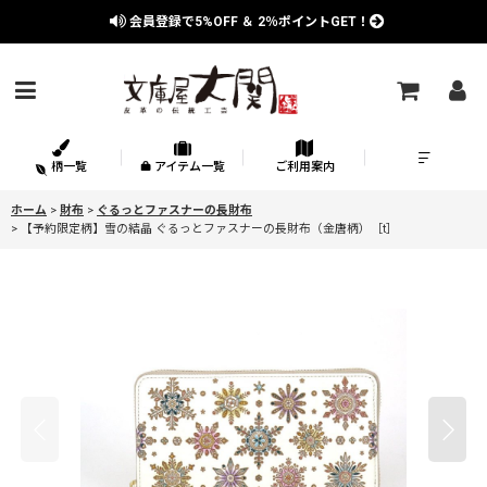
会員登録で
5%OFF
＆
2％
ポイントGET！
柄一覧
アイテム一覧
ご利用案内
ホーム
>
財布
>
ぐるっとファスナーの長財布
>
【予約限定柄】雪の結晶 ぐるっとファスナーの長財布（金唐柄）［t］