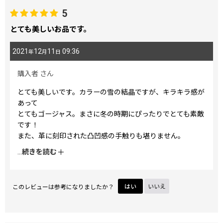
5
とても美しいお品です。
2021
12
11
09:36
年
月
日
購入者
さん
とても美しいです。カラーの雪の結晶ですが、キラキラ感が
あって
とてもゴージャス。まさに冬の時期にぴったりでとても素敵
です！
また、革に刻印された凸凹感の手触りも堪りません。
買って良かったと思える逸品ですね。
...
続きを読む
集めたくなる人がいらっしゃるのがとても良く判ります。
(^_^)
このレビューは参考になりましたか？
はい
いいえ