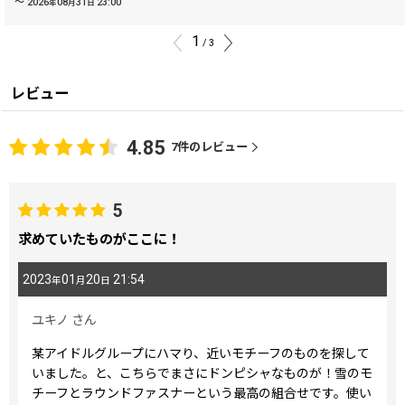
～
2026
08
31
23:00
年
月
日
1
/
3
レビュー
4.85
7
件のレビュー
5
求めていたものがここに！
2023
01
20
21:54
年
月
日
ユキノ
さん
某アイドルグループにハマり、近いモチーフのものを探して
いました。と、こちらでまさにドンピシャなものが！雪のモ
チーフとラウンドファスナーという最高の組合せです。使い