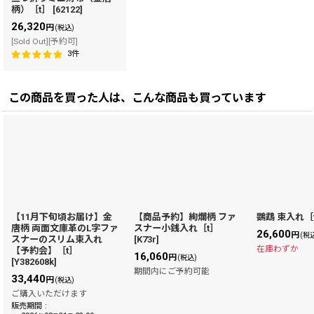
柄）［t］
[
62122
]
26,320
円
(税込)
[Sold Out][予約可]
3
件
この商品を買った人は、こんな商品も買っています
【11月下旬頃お届け】金
【商品予約】絢爛柄 ファ
鸚鵡 束入れ［
唐柄 両面文庫革のL字ファ
スナー小銭入れ［t］
26,600
円
(税
スナーのスリム束入れ
[
K73r
]
在庫わずか
【予約会】［t］
16,060
円
(税込)
[
Y382608k
]
期間内にご予約可能
33,440
円
(税込)
ご購入いただけます
販売期間
: