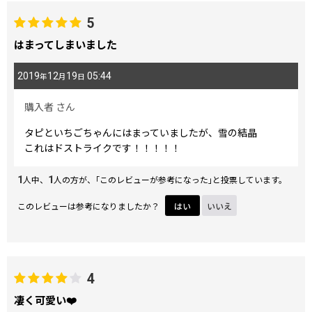
5
はまってしまいました
2019
12
19
05:44
年
月
日
購入者
さん
タピといちごちゃんにはまっていましたが、雪の結晶
これはドストライクです！！！！！
1
1
人中、
人の方が、｢このレビューが参考になった｣と投票しています。
このレビューは参考になりましたか？
はい
いいえ
4
凄く可愛い❤️