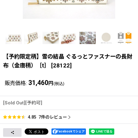
【予約限定柄】雪の結晶 ぐるっとファスナーの長財
布（金唐柄）［t］
[
28122
]
31,460
販売価格
:
円
(税込)
[Sold Out][予約可]
7
件のレビュー
4.85
Facebookでシェア