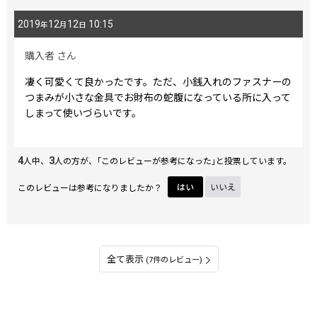
2019
12
12
10:15
年
月
日
購入者
さん
凄く可愛くて良かったです。ただ、小銭入れのファスナーの
つまみが小さな金具でお財布の蛇腹になっている所に入って
しまって使いづらいです。
4
3
人中、
人の方が、｢このレビューが参考になった｣と投票しています。
このレビューは参考になりましたか？
はい
いいえ
全て表示
(7件のレビュー)