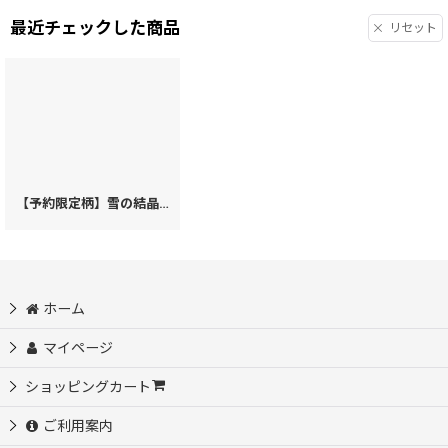
最近チェックした商品
リセット
【予約限定柄】雪の結晶 ぐるっとファスナーの長財布（金唐柄）［t］
[
28
ホーム
マイページ
ショッピングカート
ご利用案内