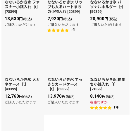
なないろかき氷 ファ
なないろかき氷 リッ
なないろかき氷 パー
スナー小銭入れ［t］
プも入るハートまち
ソナルホルダー［t］
[
73399
]
の小物入れ
[
20399
]
[
59399
]
13,530
7,920
20,900
円
円
円
(税込)
(税込)
(税込)
ご購入いただけます
ご購入いただけます
ご購入いただけます
1
件
なないろかき氷 メガ
なないろかき氷 すっ
なないろかき氷 箱ま
ネケース［t］
きりカードケース
ち小銭入れ［t］
[
43399
]
［t］
[
63399
]
[
71399
]
12,760
13,970
8,140
円
円
円
(税込)
(税込)
(税込)
ご購入いただけます
ご購入いただけます
在庫わずか
1
件