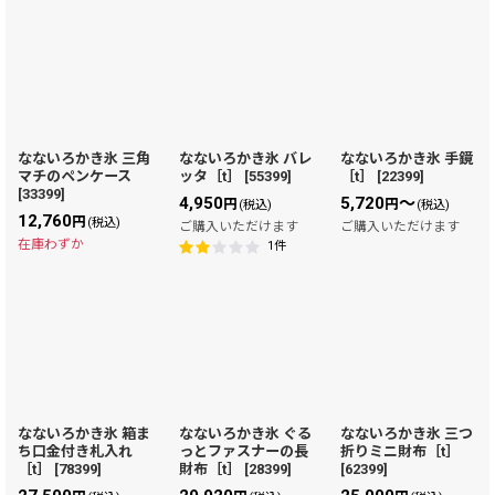
なないろかき氷 三角
なないろかき氷 バレ
なないろかき氷 手鏡
マチのペンケース
ッタ［t］
[
55399
]
［t］
[
22399
]
[
33399
]
4,950
5,720
～
円
円
(税込)
(税込)
12,760
円
(税込)
ご購入いただけます
ご購入いただけます
在庫わずか
1
件
なないろかき氷 箱ま
なないろかき氷 ぐる
なないろかき氷 三つ
ち口金付き札入れ
っとファスナーの長
折りミニ財布［t］
［t］
[
78399
]
財布［t］
[
28399
]
[
62399
]