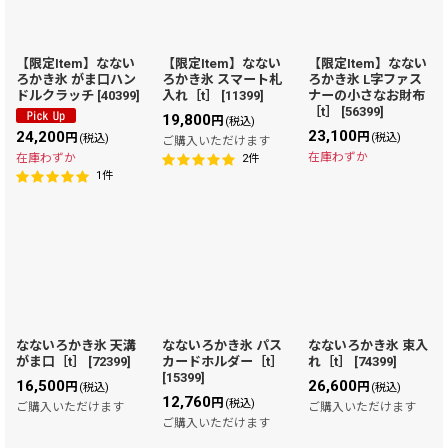
並び順
:
【限定Item】なない
【限定Item】なない
【限定Item】なない
ろかき氷 がま口ハン
ろかき氷 スマート札
ろかき氷 L字ファス
絞り込む
ドルクラッチ
[
40399
]
入れ［t］
[
11399
]
ナーの小さなお財布
［t］
[
56399
]
19,800
円
(税込)
23,100
24,200
円
円
(税込)
(税込)
ご購入いただけます
在庫わずか
在庫わずか
2
件
1
件
なないろかき氷 天溝
なないろかき氷 パス
なないろかき氷 束入
がま口［t］
[
72399
]
カードホルダー［t］
れ［t］
[
74399
]
[
15399
]
16,500
26,600
円
円
(税込)
(税込)
12,760
円
(税込)
ご購入いただけます
ご購入いただけます
ご購入いただけます