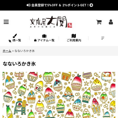
会員登録で
5%OFF
＆
2％
ポイントGET！
柄一覧
アイテム一覧
ご利用案内
ホーム
>
なないろかき氷
なないろかき氷