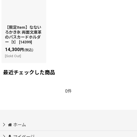
【限定Item】なない
ろかき氷 両面文庫革
のパスカードホルダ
ー［t］
[
14399
]
14,300
円
(税込)
[Sold Out]
最近チェックした商品
0件
ホーム
マイページ