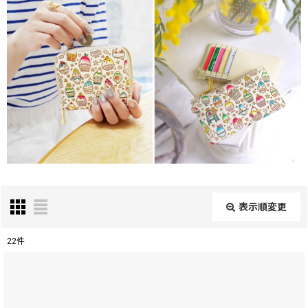
表示順変更
閉じる
22
件
表示数
:
在庫あり