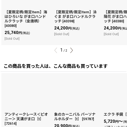
【夏限定柄/限定Item】海
【夏限定柄/限定Item】泳
【夏限定柄/限
はひろいな がま口ハンド
ぐま がま口ハンドルクラ
陽花 がま口
ルクラッチ（金唐柄）
ッチ
[
40398
]
ッチ
[
40380
]
[
40080
]
24,200
24,200
円
円
(税込)
(税
25,740
円
(税込)
[Sold Out]
[Sold Out]
[Sold Out]
1
/
2
この商品を買った人は、こんな商品も買っています
アンティークレース＜ピオ
象のカーニバル パーソナ
エクラ 手鏡［
ニー＞ 天溝がま口［t］
ルホルダー［t］
[
59787
]
5,720
～
円
(
[
72614
]
20,900
円
(税込)