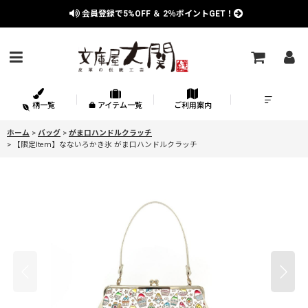
会員登録で
5%OFF
＆
2％
ポイントGET！
柄一覧
アイテム一覧
ご利用案内
ホーム
>
バッグ
>
がま口ハンドルクラッチ
>
【限定Item】なないろかき氷 がま口ハンドルクラッチ