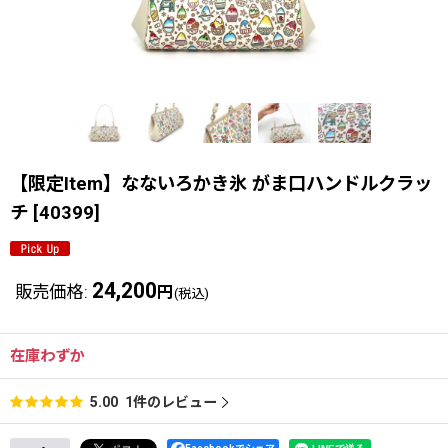
【限定Item】なないろかき氷 がま口ハンドルクラッ
チ
[
40399
]
24,200
販売価格
:
円
(税込)
在庫わずか
1
件のレビュー
5.00