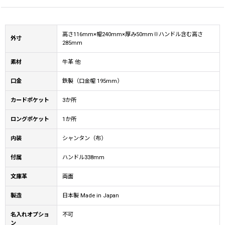
高さ116mm×幅240mm×厚み50mm※ハンドル含む高さ
外寸
285mm
素材
牛革 他
口金
鉄製（口金幅 195mm）
カードポケット
3か所
ロングポケット
1か所
内装
シャンタン（布）
付属
ハンドル338mm
文庫革
両面
製造
日本製 Made in Japan
名入れオプショ
不可
ン