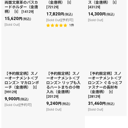
両面文庫革のパスカ
（金唐柄）［t］
ス（金唐柄）［t］
ードホルダー（金唐
[
72129
]
[
43129
]
柄）［t］
[
14129
]
17,820
14,300
円
円
(税込)
(税込)
15,620
円
(税込)
[Sold Out][予約可]
[Sold Out]
[Sold Out]
1
件
【予約限定柄】スノ
【予約限定柄】スノ
【予約限定柄】スノ
ーオーナメント＜ブ
ーオーナメント＜ブ
ーオーナメント＜ブ
ロンズ＞ マカロンポ
ロンズ＞ リップも入
ロンズ＞ ぐるっとフ
ーチ（金唐柄）［t］
るハートまちの小物
ァスナーの長財布
[
99129
]
入れ（金唐柄）
（金唐柄）［t］
[
20129
]
[
28129
]
9,900
円
(税込)
9,240
31,460
円
円
(税込)
(税込)
[Sold Out][予約可]
[Sold Out]
[Sold Out]