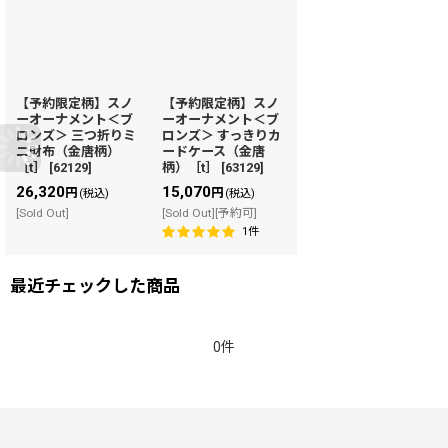
【予約限定柄】スノ
【予約限定柄】スノ
ーオーナメント＜ブ
ーオーナメント＜ブ
ロンズ＞ 三つ折りミ
ロンズ＞ すっきりカ
ニ財布（金唐柄）
ードケース（金唐
［t］
[
62129
]
柄）［t］
[
63129
]
26,320
15,070
円
円
(税込)
(税込)
[Sold Out]
[Sold Out][予約可]
1
件
最近チェックした商品
0件