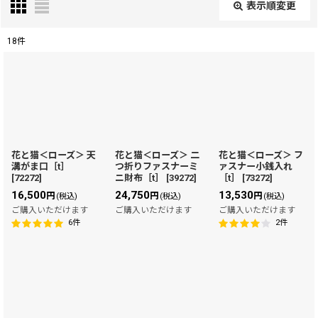
表示順変更
閉じる
18
件
表示数
:
在庫あり
並び順
:
花と猫＜ローズ＞ 天
花と猫＜ローズ＞ 二
花と猫＜ローズ＞ フ
溝がま口［t］
つ折りファスナーミ
ァスナー小銭入れ
絞り込む
[
72272
]
ニ財布［t］
[
39272
]
［t］
[
73272
]
16,500
24,750
13,530
円
円
円
(税込)
(税込)
(税込)
ご購入いただけます
ご購入いただけます
ご購入いただけます
6
件
2
件