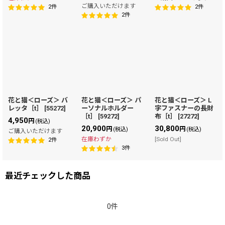
ご購入いただけます
2
件
2
件
2
件
花と猫＜ローズ＞ バ
花と猫＜ローズ＞ パ
花と猫＜ローズ＞ L
レッタ［t］
[
55272
]
ーソナルホルダー
字ファスナーの長財
［t］
[
59272
]
布［t］
[
27272
]
4,950
円
(税込)
20,900
30,800
円
円
(税込)
(税込)
ご購入いただけます
在庫わずか
[Sold Out]
2
件
3
件
最近チェックした商品
0件