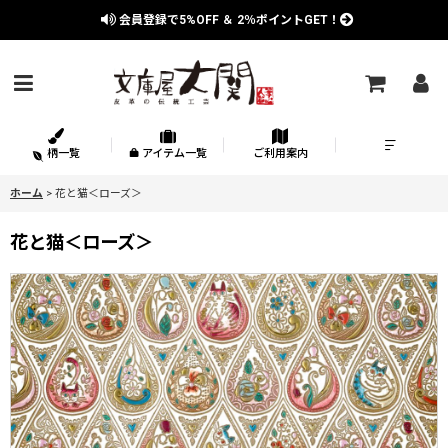
会員登録で
5%OFF
＆
2％
ポイントGET！
柄一覧
アイテム一覧
ご利用案内
ホーム
>
花と猫＜ローズ＞
花と猫＜ローズ＞