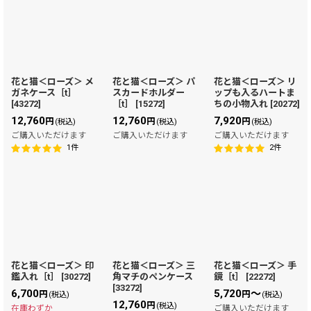
花と猫＜ローズ＞ メ
花と猫＜ローズ＞ パ
花と猫＜ローズ＞ リ
ガネケース［t］
スカードホルダー
ップも入るハートま
[
43272
]
［t］
[
15272
]
ちの小物入れ
[
20272
]
12,760
12,760
7,920
円
円
円
(税込)
(税込)
(税込)
ご購入いただけます
ご購入いただけます
ご購入いただけます
1
件
2
件
花と猫＜ローズ＞ 印
花と猫＜ローズ＞ 三
花と猫＜ローズ＞ 手
鑑入れ［t］
[
30272
]
角マチのペンケース
鏡［t］
[
22272
]
[
33272
]
6,700
5,720
～
円
円
(税込)
(税込)
12,760
円
(税込)
在庫わずか
ご購入いただけます