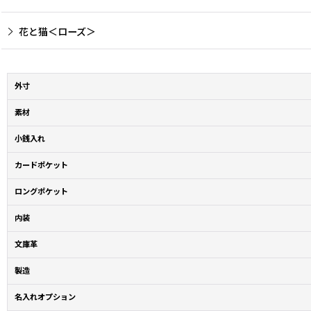
花と猫＜ローズ＞
外寸
素材
小銭入れ
カードポケット
ロングポケット
内装
文庫革
製造
名入れオプション