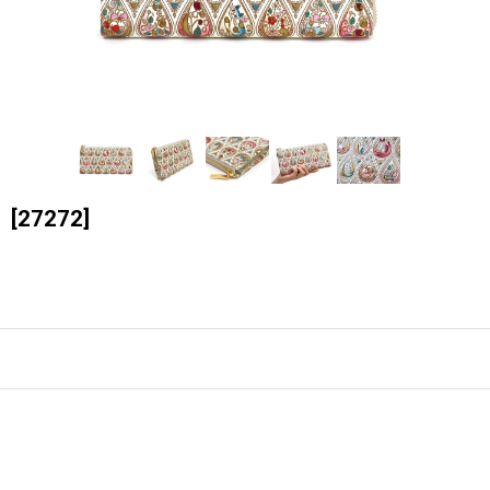
］
[
27272
]