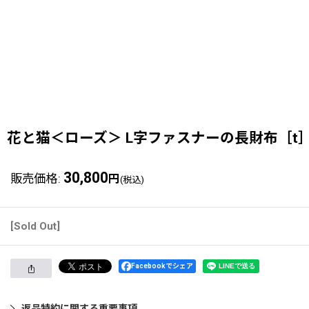
花と猫＜ローズ＞ L字ファスナーの長財布［t
30,800
販売価格
:
円
(税込)
[Sold Out]
Facebookでシェア
返品特約に関する重要事項