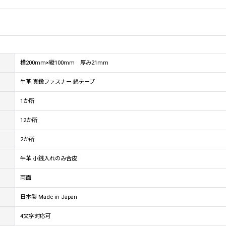
横200mm×縦100mm 厚み21mm
牛革 真鍮ファスナー 綿テープ
1か所
12か所
2か所
牛革 小銭入れのみ合皮
両面
日本製 Made in Japan
4文字対応可