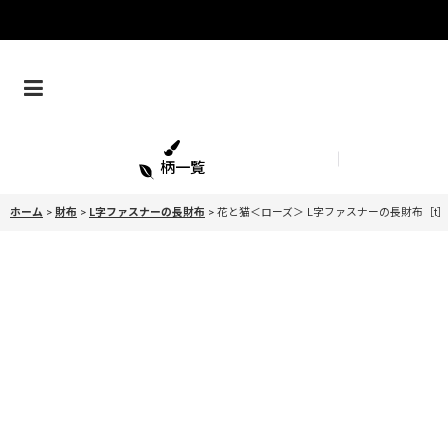
柄一覧
ホーム
>
財布
>
L字ファスナーの長財布
>
花と猫＜ローズ＞ L字ファスナーの長財布［t］