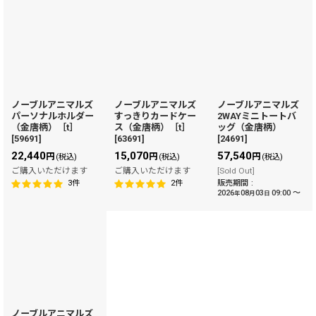
ノーブルアニマルズ
ノーブルアニマルズ
ノーブルアニマルズ
パーソナルホルダー
すっきりカードケー
2WAYミニトートバ
（金唐柄）［t］
ス（金唐柄）［t］
ッグ（金唐柄）
[
59691
]
[
63691
]
[
24691
]
22,440
15,070
57,540
円
円
円
(税込)
(税込)
(税込)
ご購入いただけます
ご購入いただけます
[Sold Out]
販売期間
:
3
件
2
件
2026
08
03
09:00
～
年
月
日
ノーブルアニマルズ