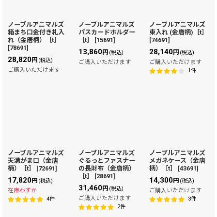
並び順
:
ノーブルアニマルズ
ノーブルアニマルズ
ノーブルアニマルズ
箱まち口金付き札入
パスカードホルダー
束入れ (金唐柄)［t］
絞り込む
れ（金唐柄）［t］
［t］
[
15691
]
[
74691
]
[
78691
]
13,860
28,140
円
円
(税込)
(税込)
28,820
円
(税込)
ご購入いただけます
ご購入いただけます
ご購入いただけます
1
件
ノーブルアニマルズ
ノーブルアニマルズ
ノーブルアニマルズ
天溝がま口（金唐
ぐるっとファスナー
メガネケース（金唐
柄）［t］
[
72691
]
の長財布（金唐柄）
柄）［t］
[
43691
]
［t］
[
28691
]
17,820
14,300
円
円
(税込)
(税込)
31,460
円
(税込)
在庫わずか
ご購入いただけます
ご購入いただけます
4
件
3
件
2
件