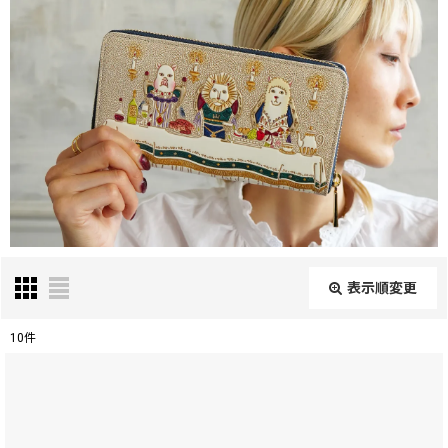
表示順変更
閉じる
10
件
表示数
:
在庫あり