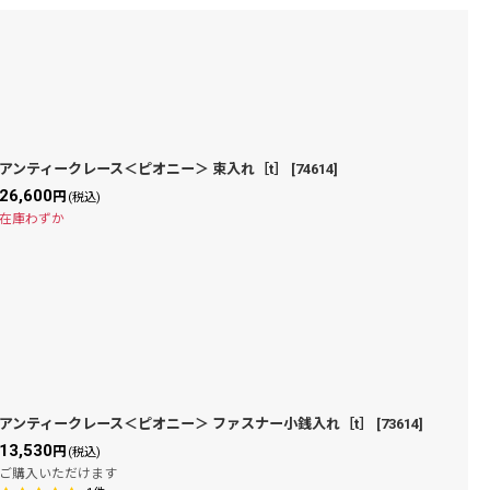
アンティークレース＜ピオニー＞ 束入れ［t］
[
74614
]
26,600
円
(税込)
在庫わずか
アンティークレース＜ピオニー＞ ファスナー小銭入れ［t］
[
73614
]
13,530
円
(税込)
ご購入いただけます