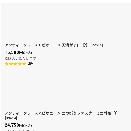
表示数
:
在庫あり
並び順
:
アンティークレース＜ピオニー＞ 天溝がま口［t］
[
72614
]
16,500
円
(税込)
ご購入いただけます
2
件
アンティークレース＜ピオニー＞ 二つ折りファスナーミニ財布［t］
[
39614
]
24,750
円
(税込)