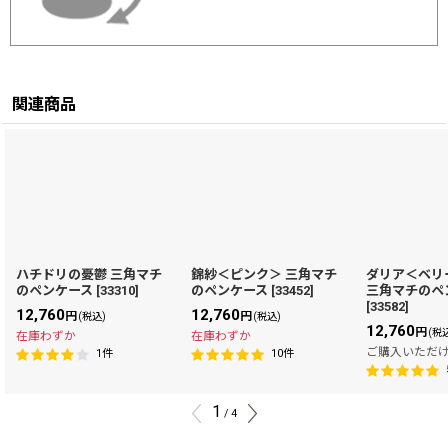
関連商品
ハチドリの憂鬱 三角マチ
錦紗＜ピンク＞ 三角マチ
ダリア＜ベリ
のペンケース
[
33310
]
のペンケース
[
33452
]
三角マチのペ
[
33582
]
12,760
12,760
円
円
(税込)
(税込)
12,760
円
(税
在庫わずか
在庫わずか
ご購入いただ
1
件
10
件
1
/
4