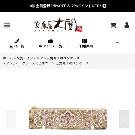
会員登録で
5%OFF
＆
2％
ポイントGET！
柄一覧
アイテム一覧
ご利用案内
ホーム
>
文具・インテリア
>
三角マチのペンケース
>
アンティークレース＜ピオニー＞ 三角マチのペンケース