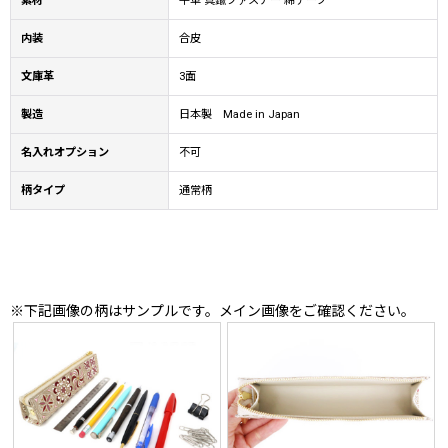
素材
牛革 真鍮ファスナー 綿テープ
内装
合皮
文庫革
3面
製造
日本製 Made in Japan
名入れオプション
不可
柄タイプ
通常柄
※下記画像の柄はサンプルです。メイン画像をご確認ください。