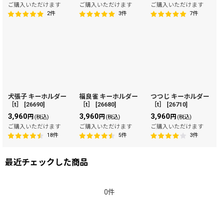
ご購入いただけます
ご購入いただけます
ご購入いただけます
2
件
3
件
7
件
犬張子 キーホルダー
福良雀 キーホルダー
つつじ キーホルダー
［t］
[
26690
]
［t］
[
26680
]
［t］
[
26710
]
3,960
3,960
3,960
円
円
円
(税込)
(税込)
(税込)
ご購入いただけます
ご購入いただけます
ご購入いただけます
18
件
5
件
3
件
最近チェックした商品
0件