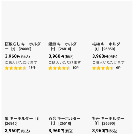
表示数
:
在庫あり
並び順
:
桜散らし キーホルダ
蜻蛉 キーホルダー
枝梅 キーホルダー
ー［t］
[
26660
]
［t］
[
26810
]
［t］
[
26850
]
絞り込む
3,960
3,960
3,960
円
円
円
(税込)
(税込)
(税込)
ご購入いただけます
ご購入いただけます
ご購入いただけます
13
件
10
件
6
件
象 キーホルダー［t］
百合 キーホルダー
牡丹 キーホルダー
[
26840
]
［t］
[
26510
]
［t］
[
26590
]
3,960
3,960
3,960
円
円
円
(税込)
(税込)
(税込)