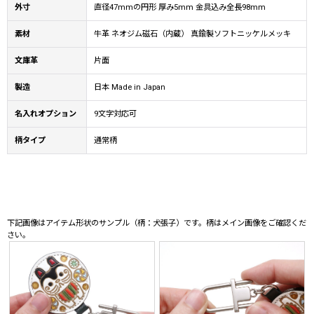
外寸
直径47mmの円形 厚み5mm 金具込み全長98mm
素材
牛革 ネオジム磁石（内蔵） 真鍮製ソフトニッケルメッキ
文庫革
片面
製造
日本 Made in Japan
名入れオプション
9文字対応可
柄タイプ
通常柄
下記画像はアイテム形状のサンプル（柄：犬張子）です。柄はメイン画像をご確認くだ
さい。