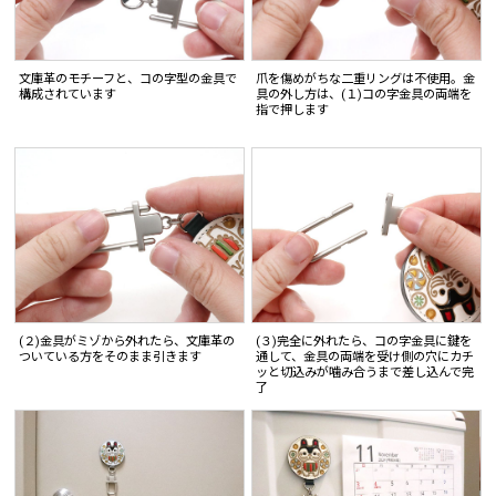
文庫革のモチーフと、コの字型の金具で
爪を傷めがちな二重リングは不使用。金
構成されています
具の外し方は、(１)コの字金具の両端を
指で押します
(２)金具がミゾから外れたら、文庫革の
(３)完全に外れたら、コの字金具に鍵を
ついている方をそのまま引きます
通して、金具の両端を受け側の穴にカチ
ッと切込みが噛み合うまで差し込んで完
了