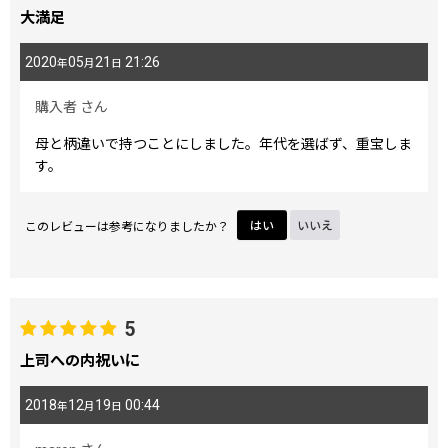
大満足
2020
05
21
21:26
年
月
日
購入者
さん
母と柄違いで持つことにしました。年代を選ばず、重宝しま
す。
このレビューは参考になりましたか？
はい
いいえ
5
上司への内祝いに
2018
12
19
00:44
年
月
日