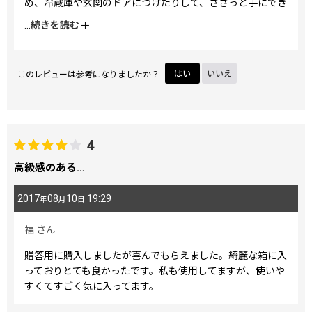
め、冷蔵庫や玄関のドアにつけたりして、ささっと手にでき
るのも魅力です。そして何より絵柄が美しいです。ご自分用
...
続きを読む
に、また、大切な方への贈り物にいかがですか。とても喜ば
れますよ。
このレビューは参考になりましたか？
はい
いいえ
4
高級感のある…
2017
08
10
19:29
年
月
日
福
さん
贈答用に購入しましたが喜んでもらえました。綺麗な箱に入
っておりとても良かったです。私も使用してますが、使いや
すくてすごく気に入ってます。