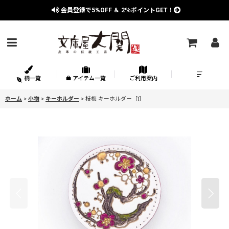
会員登録で
5%OFF
＆
2％
ポイントGET！
柄一覧
アイテム一覧
ご利用案内
ホーム
>
小物
>
キーホルダー
>
枝梅 キーホルダー［t］