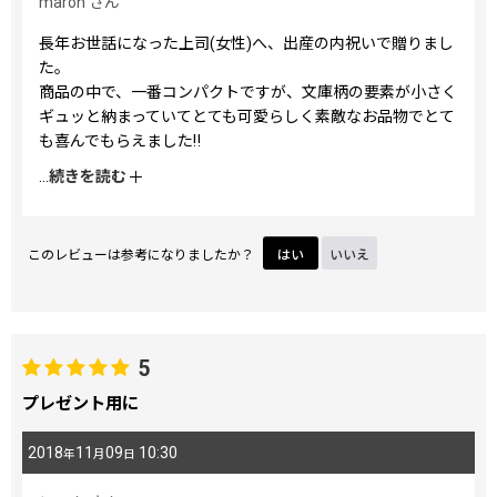
maron
さん
長年お世話になった上司(女性)へ、出産の内祝いで贈りまし
た。
商品の中で、一番コンパクトですが、文庫柄の要素が小さく
ギュッと納まっていてとても可愛らしく素敵なお品物でとて
も喜んでもらえました‼︎
また機会があったら。金額的にも選びやすく、贈る人によっ
...
続きを読む
てその人に合った柄を選ぶのもまた楽しく、機会があれば、
またどなたかに贈りたいです‼︎
このレビューは参考になりましたか？
はい
いいえ
5
プレゼント用に
2018
11
09
10:30
年
月
日