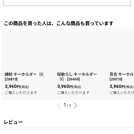
この商品を買った人は、こんな商品も買っています
蜻蛉 キーホルダー［t］
桜散らし キーホルダー
百合 キーホル
[
26810
]
［t］
[
26660
]
[
26510
]
3,960
3,960
3,960
円
円
円
(税込)
(税込)
(税込)
ご購入いただけます
ご購入いただけます
ご購入いただ
1
/
3
レビュー