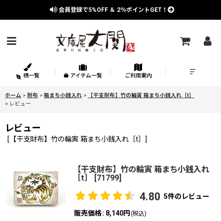
会員登録で
5%OFF
＆
2％
ポイントGET！
柄一覧
アイテム一覧
ご利用案内
ホーム
>
財布
>
箱まち小銭入れ
>
【干支財布】竹の輪寅 箱まち小銭入れ［t］
>
レビュー
レビュー
[
【干支財布】竹の輪寅 箱まち小銭入れ［t］
]
【干支財布】竹の輪寅 箱まち小銭入れ
［t］
[
71799
]
4.80
5
件のレビュー
販売価格
:
8,140円
(税込)