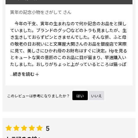
寅年の記念小物をさがして
さん
今年の干支、寅年の生まれなので何か記念のお品をと探し
ていました。ブランドのグッ〇などのトラも見ましたが、生
き生きしておらずピンときませんでした。そんな折、ふと母
の敬老の日お祝いにと文庫屋大関さんのお品を銀座店で実際
に見て、美しさにひかれ母のお財布はすぐに決定。Hpを見る
とキュートな寅の意匠のこのお品に目が留まり、早速購入い
たしました。おしりがちょっと上がっているところは猫っぽ
く、とってもかわいくほっこりします。この絵柄の小虎より
...
続きを読む
ずいぶん年上ですが、前向きに寅年を乗り越えられそうで
す。
このレビューは参考になりましたか？
はい
いいえ
5