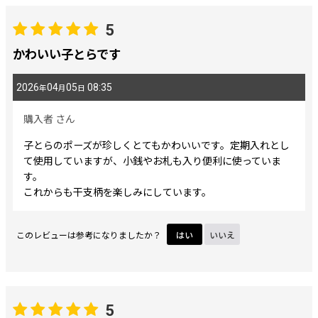
レビュー検索
:
5
期間
:
かわいい子とらです
2026
04
05
08:35
年
月
日
画像
:
購入者
さん
星の数
:
子とらのポーズが珍しくとてもかわいいです。定期入れとし
て使用していますが、小銭やお札も入り便利に使っていま
す。
並び順
:
これからも干支柄を楽しみにしています。
絞り込む
このレビューは参考になりましたか？
はい
いいえ
5