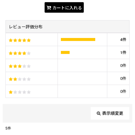
カートに入れる
レビュー評価分布
4
件
1
件
0
件
0
件
0
件
表示順変更
閉じる
5
件