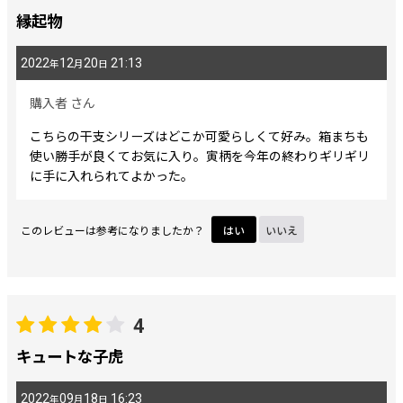
縁起物
2022
12
20
21:13
年
月
日
購入者
さん
こちらの干支シリーズはどこか可愛らしくて好み。箱まちも
使い勝手が良くてお気に入り。寅柄を今年の終わりギリギリ
に手に入れられてよかった。
このレビューは参考になりましたか？
はい
いいえ
4
キュートな子虎
2022
09
18
16:23
年
月
日