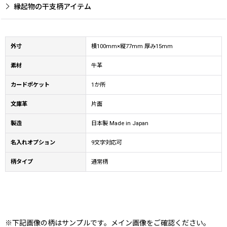
縁起物の干支柄アイテム
外寸
横100mm×縦77mm 厚み15mm
素材
牛革
カードポケット
1か所
文庫革
片面
製造
日本製 Made in Japan
名入れオプション
9文字対応可
柄タイプ
通常柄
※下記画像の柄はサンプルです。メイン画像をご確認ください。