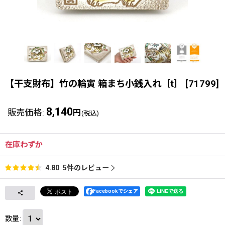
【干支財布】竹の輪寅 箱まち小銭入れ［t］
[
71799
]
8,140
販売価格
:
円
(税込)
在庫わずか
5
件のレビュー
4.80
Facebookでシェア
数量
: