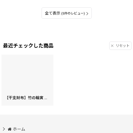
全て表示
(5件のレビュー)
最近チェックした商品
リセット
【干支財布】竹の輪寅 箱まち小銭入れ［t］
[
71799
]
ホーム