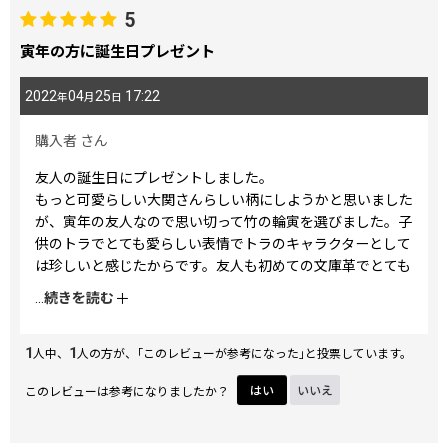
5
寅年の方に誕生日プレゼント
2022
04
25
17:22
年
月
日
購入者
さん
友人の誕生日にプレゼントしました。
もっと可愛らしい大関さんらしい柄にしようかと思いました
が、寅年の友人なので思い切って竹の輪寅を選びました。子
供のトラでとても愛らしい表情でトラのキャラクターとして
は珍しいと感じたからです。友人も初めての文庫革でとても
素敵だと喜んでいます。
...
続きを読む
ありがとうございました。
1
1
人中、
人の方が、｢このレビューが参考になった｣と投票しています。
このレビューは参考になりましたか？
はい
いいえ