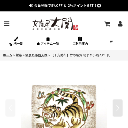
会員登録で
5%OFF
＆
2％
ポイントGET！
柄一覧
アイテム一覧
ご利用案内
ホーム
>
財布
>
箱まち小銭入れ
>
【干支財布】竹の輪寅 箱まち小銭入れ［t］