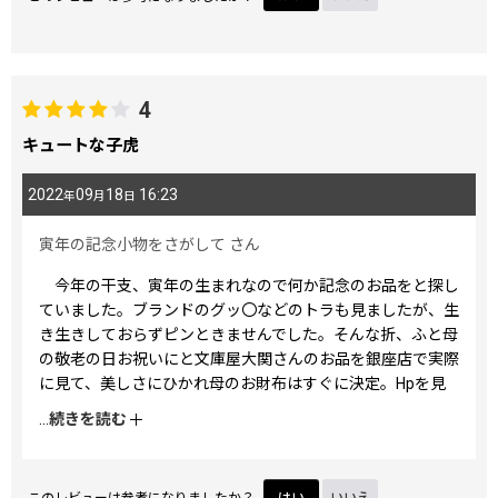
4
キュートな子虎
2022
09
18
16:23
年
月
日
寅年の記念小物をさがして
さん
今年の干支、寅年の生まれなので何か記念のお品をと探し
ていました。ブランドのグッ〇などのトラも見ましたが、生
き生きしておらずピンときませんでした。そんな折、ふと母
の敬老の日お祝いにと文庫屋大関さんのお品を銀座店で実際
に見て、美しさにひかれ母のお財布はすぐに決定。Hpを見
るとキュートな寅の意匠のこのお品に目が留まり、早速購入
...
続きを読む
いたしました。おしりがちょっと上がっているところは猫っ
ぽく、とってもかわいくほっこりします。この絵柄の小虎よ
りずいぶん年上ですが、前向きに寅年を乗り越えられそうで
このレビューは参考になりましたか？
はい
いいえ