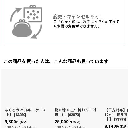
変更・キャンセル不可
ご予約受付後は、製作に入るため
アイテ
ムや柄の変更ができません
。
この商品を買った人は、こんな商品も買っています
ふくろう ベルキーケース
龍＜緑＞ 三つ折りミニ財
【干支財布】
［t］
[
13280
]
布［t］
[
62073
]
じゃ） 箱ま
［t］
[
71797
]
9,800
25,000
円
円
(税込)
(税込)
8,140
円
(税込)
ご購入いただけます
ご購入いただけます