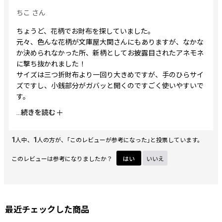
ちこ
さん
ちょうど、花柄でお財布を探していました。
元々、色んな花柄が文庫屋大関さんにもありますが、なかな
か決められなかった所、新柄としてお披露目されたアネモネ
に撃ち抜かれました！
サイズは三つ折財布より一回り大きめですが、手のひらサイ
ズですし、小銭部分がガバッと開くのですごく使いやすいで
す。
小銭のポケット部分にお守りを入れてます(^^
...
続きを読む
お店で支払いの時によく定員さんに褒められる、自慢のお財
布です♡
1
1
いつも素敵な柄をありがとうございます！
人中、
人の方が、｢このレビューが参考になった｣と投票しています。
このレビューは参考になりましたか？
はい
いいえ
最近チェックした商品