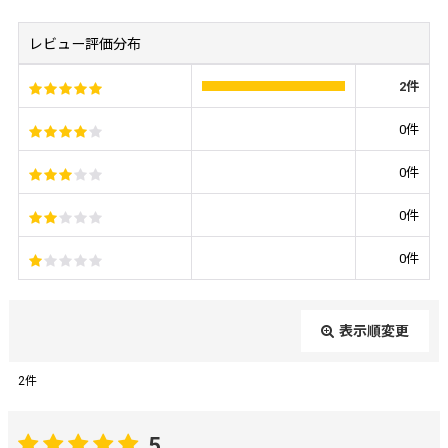
レビュー評価分布
2
件
0
件
0
件
0
件
0
件
表示順変更
閉じる
2
件
レビュー検索
:
5