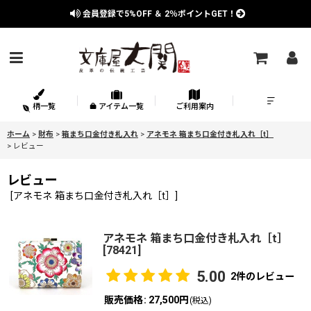
会員登録で
5%OFF
＆
2％
ポイントGET！
柄一覧
アイテム一覧
ご利用案内
ホーム
>
財布
>
箱まち口金付き札入れ
>
アネモネ 箱まち口金付き札入れ［t］
>
レビュー
レビュー
[
アネモネ 箱まち口金付き札入れ［t］
]
アネモネ 箱まち口金付き札入れ［t］
[
78421
]
5.00
2
件のレビュー
販売価格
:
27,500円
(税込)