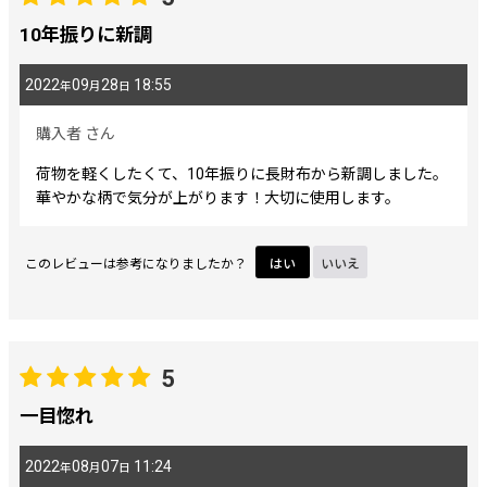
期間
:
10年振りに新調
2022
09
28
18:55
年
月
日
画像
:
購入者
さん
星の数
:
荷物を軽くしたくて、10年振りに長財布から新調しました。
華やかな柄で気分が上がります！大切に使用します。
並び順
:
このレビューは参考になりましたか？
はい
いいえ
絞り込む
5
一目惚れ
2022
08
07
11:24
年
月
日