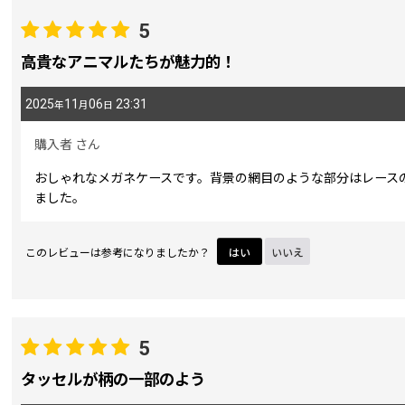
5
期間
:
高貴なアニマルたちが魅力的！
2025
11
06
23:31
年
月
日
画像
:
購入者
さん
星の数
:
おしゃれなメガネケースです。背景の網目のような部分はレース
ました。
並び順
:
このレビューは参考になりましたか？
はい
いいえ
5
タッセルが柄の一部のよう