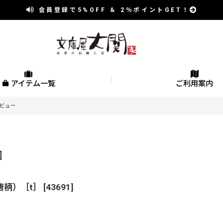
会員登録で
5%OFF
＆
2％
ポイントGET！
アイテム一覧
ご利用案内
ビュー
]
唐柄）［t］
[
43691
]