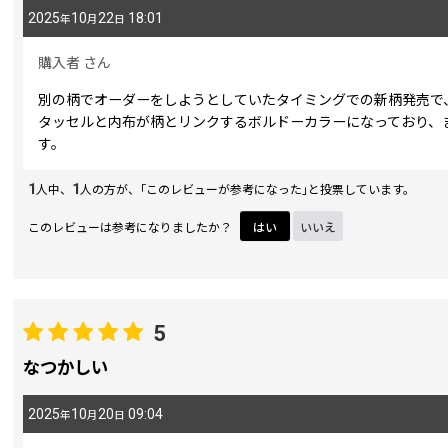
2025
10
22
18:01
年
月
日
購入者
さん
別の柄でオーダーをしようとしていたタイミングでの新柄発売で
タッセルと内布が柄とリンクするボルドーカラーになっており、
す。
1
1
人中、
人の方が、｢このレビューが参考になった｣と投票しています。
このレビューは参考になりましたか？
はい
いいえ
5
なつかしい
2025
10
20
09:04
年
月
日