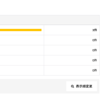
3
件
0
件
0
件
0
件
0
件
表示順変更
閉じる