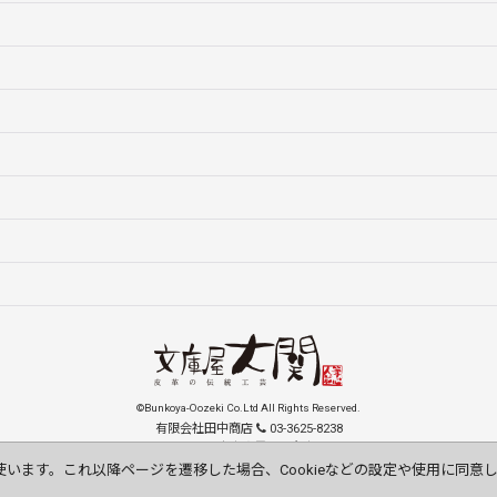
©Bunkoya-Oozeki Co.Ltd All Rights Reserved.
有限会社田中商店
03-3625-8238
131-0033 東京都墨田区向島1-15-9
order@oozeki-shop.com
使います。これ以降ページを遷移した場合、Cookieなどの設定や使用に同意