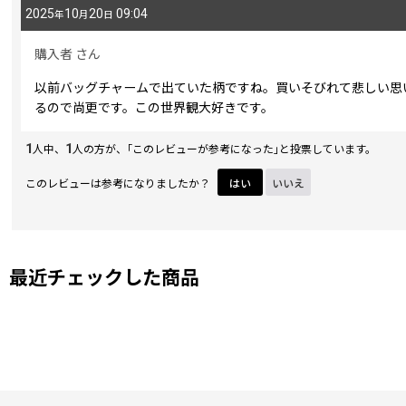
2025
10
20
09:04
年
月
日
購入者
さん
以前バッグチャームで出ていた柄ですね。買いそびれて悲しい思
るので尚更です。この世界観大好きです。
1
1
人中、
人の方が、｢このレビューが参考になった｣と投票しています。
このレビューは参考になりましたか？
はい
いいえ
最近チェックした商品