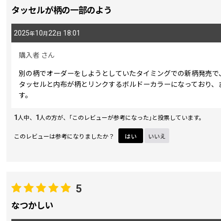
タッセルが柄の一部のよう
2025
10
22
18:01
年
月
日
購入者
さん
別の柄でオーダーをしようとしていたタイミングでの新柄発売で
タッセルと内布が柄とリンクするボルドーカラーになっており、
す。
1
1
人中、
人の方が、｢このレビューが参考になった｣と投票しています。
このレビューは参考になりましたか？
はい
いいえ
5
なつかしい