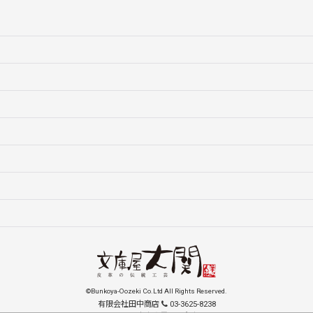
©Bunkoya-Oozeki Co.Ltd All Rights Reserved.
有限会社田中商店
03-3625-8238