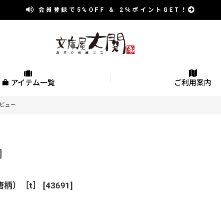
会員登録で
5%OFF
＆
2％
ポイントGET！
アイテム一覧
ご利用案内
ビュー
]
唐柄）［t］
[
43691
]