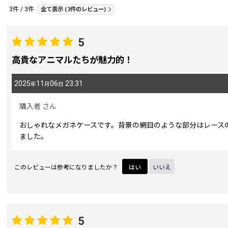
3
件
/
3
件
全て表示
(3件のレビュー)
期間
:
5
高貴なアニマルたちが魅力的！
画像
:
2025
11
06
23:31
年
月
日
星の数
:
購入者
さん
おしゃれなメガネケースです。背景の網目のような部分はレース
並び順
:
ました。
このレビューは参考になりましたか？
はい
いいえ
5