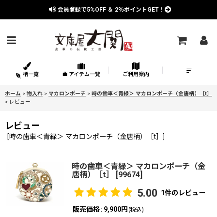
会員登録で
5%OFF
＆
2％
ポイントGET！
柄一覧
アイテム一覧
ご利用案内
ホーム
>
物入れ
>
マカロンポーチ
>
時の歯車＜青緑＞ マカロンポーチ（金唐柄）［t］
>
レビュー
レビュー
[
時の歯車＜青緑＞ マカロンポーチ（金唐柄）［t］
]
時の歯車＜青緑＞ マカロンポーチ（金
唐柄）［t］
[
99674
]
5.00
1
件のレビュー
販売価格
:
9,900円
(税込)