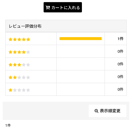
カートに入れる
レビュー評価分布
1
件
0
件
0
件
0
件
0
件
表示順変更
閉じる
1
件