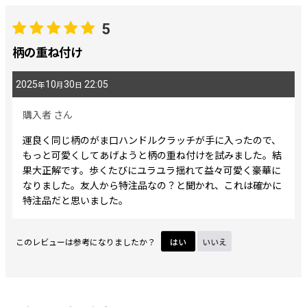
レビュー検索
:
5
期間
:
柄の重ね付け
2025
10
30
22:05
年
月
日
画像
:
購入者
さん
星の数
:
運良く同じ柄のがま口ハンドルクラッチが手に入ったので、
もっと可愛くしてあげようと柄の重ね付けを試みました。結
果大正解です。歩くたびにユラユラ揺れて益々可愛く豪華に
並び順
:
なりました。友人から特注品なの？と聞かれ、これは確かに
特注品だと思いました。
絞り込む
このレビューは参考になりましたか？
はい
いいえ