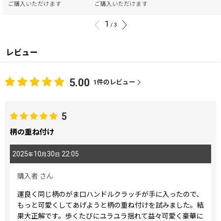
ご購入いただけます
ご購入いただけます
1
/
3
レビュー
5.00
1
件のレビュー
5
柄の重ね付け
2025
10
30
22:05
年
月
日
購入者
さん
運良く同じ柄のがま口ハンドルクラッチが手に入ったので、
もっと可愛くしてあげようと柄の重ね付けを試みました。結
果大正解です。歩くたびにユラユラ揺れて益々可愛く豪華に