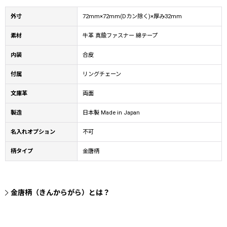
外寸
72mm×72mm(Dカン除く)×厚み32mm
素材
牛革 真鍮ファスナー 綿テープ
内装
合皮
付属
リングチェーン
文庫革
両面
製造
日本製 Made in Japan
名入れオプション
不可
柄タイプ
金唐柄
金唐柄（きんからがら）とは？