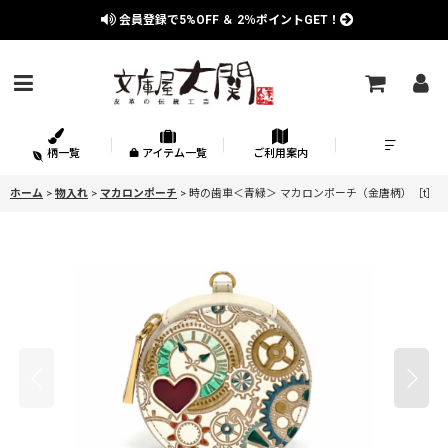
会員登録で
5%OFF
＆
2％
ポイントGET！
柄一覧
アイテム一覧
ご利用案内
ホーム
>
物入れ
>
マカロンポーチ
>
時の歯車＜青緑＞ マカロンポーチ（金唐柄）［t］