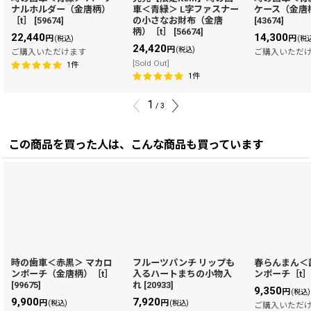
ナルホルダー（金唐柄）
車＜青緑＞ L字ファスナー
ケース（金唐
［t］
[
59674
]
の小さなお財布（金唐
[
43674
]
柄）［t］
[
56674
]
22,440
14,300
円
円
(税込)
(税
24,420
円
(税込)
ご購入いただけます
ご購入いただ
[Sold Out]
1
件
1
件
1
/
3
この商品を買った人は、こんな商品も買っています
時の歯車＜赤黒＞ マカロ
フルーツパンチ リップも
春らんまん＜
ンポーチ（金唐柄）［t］
入るハートまちの小物入
ンポーチ［t
[
99675
]
れ
[
20933
]
9,350
円
(税込)
9,900
7,920
円
円
(税込)
(税込)
ご購入いただ