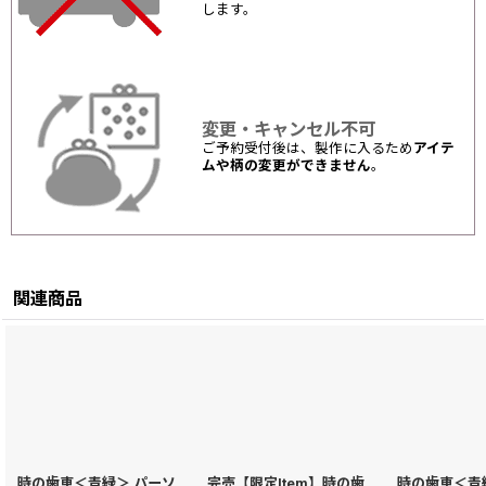
します。
変更・キャンセル不可
ご予約受付後は、製作に入るため
アイテ
ムや柄の変更ができません
。
関連商品
時の歯車＜青緑＞ パーソ
完売【限定Item】時の歯
時の歯車＜青