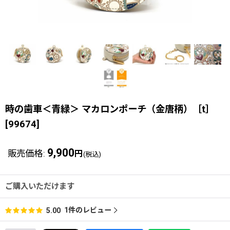
時の歯車＜青緑＞ マカロンポーチ（金唐柄）［t］
[
99674
]
9,900
販売価格
:
円
(税込)
ご購入いただけます
1
件のレビュー
5.00