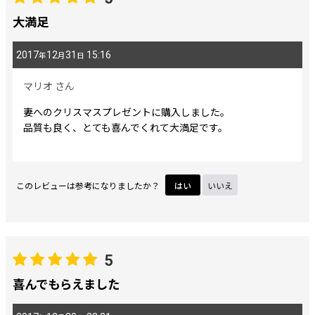
期間
:
大満足
2017
12
31
15:16
年
月
日
画像
:
マリオ
さん
星の数
:
妻へのクリスマスプレゼントに購入しました。
品質も良く、とても喜んでくれて大満足です。
並び順
:
このレビューは参考になりましたか？
はい
いいえ
絞り込む
5
喜んでもらえました