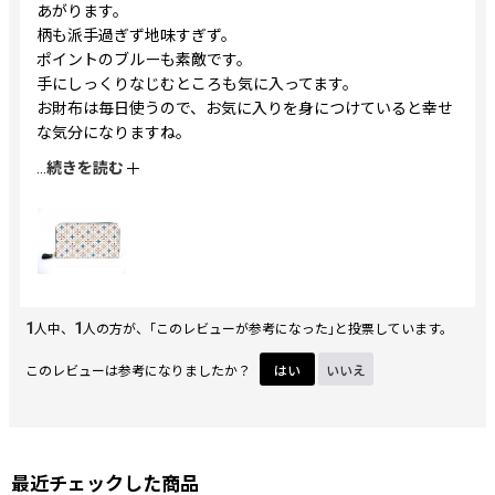
あがります。
柄も派手過ぎず地味すぎず。
ポイントのブルーも素敵です。
手にしっくりなじむところも気に入ってます。
お財布は毎日使うので、お気に入りを身につけていると幸せ
な気分になりますね。
お財布を新調したくて、ずっとお気に入りを探していたとこ
...
続きを読む
ろ、テレビの放送で文庫屋大関さんを知り、すぐにネットで
調べて注文しました。
どんなブランドの財布よりも個性があり、自慢したくなる財
布です。
母も、このお財布も見たとたん、自分もほしくなり、ただい
まどんな柄にするかお悩み中です。
1
☆4つにしたのは、紙幣を入れるときちょっとひっかかるか
1
人中、
人の方が、｢このレビューが参考になった｣と投票しています。
な・・というところです。まだ新しいから
このレビューは参考になりましたか？
はい
いいえ
かなっと思ってます。
最近チェックした商品