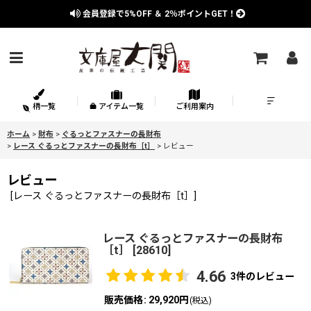
会員登録で
5%OFF
＆
2％
ポイントGET！
柄一覧
アイテム一覧
ご利用案内
ホーム
>
財布
>
ぐるっとファスナーの長財布
>
レース ぐるっとファスナーの長財布［t］
>
レビュー
レビュー
[
レース ぐるっとファスナーの長財布［t］
]
レース ぐるっとファスナーの長財布
［t］
[
28610
]
4.66
3
件のレビュー
販売価格
:
29,920円
(税込)