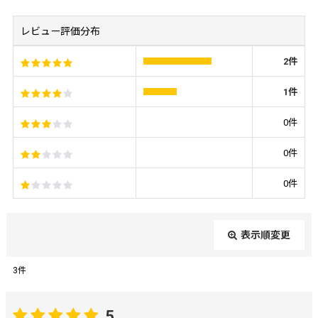
レビュー評価分布
2
件
1
件
0
件
0
件
0
件
表示順変更
閉じる
3
件
レビュー検索
:
5