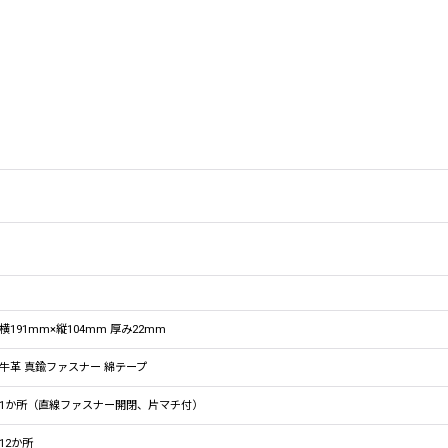
横191mm×縦104mm 厚み22mm
牛革 真鍮ファスナー 綿テープ
1か所（直線ファスナー開閉、片マチ付）
12か所