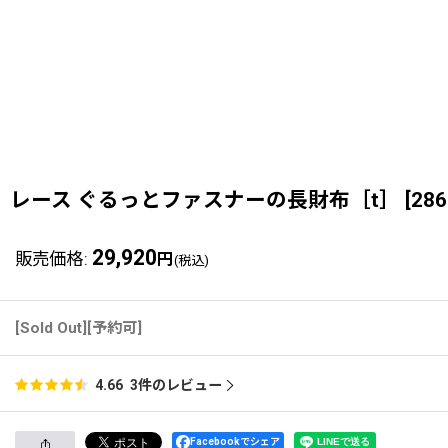
レース ぐるっとファスナーの長財布［t］
[
286
29,920
販売価格
:
円
(税込)
[Sold Out][予約可]
3
件のレビュー
4.66
Facebookでシェア