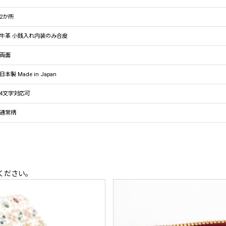
2か所
牛革 小銭入れ内装のみ合皮
両面
日本製 Made in Japan
4文字対応可
通常柄
ください。