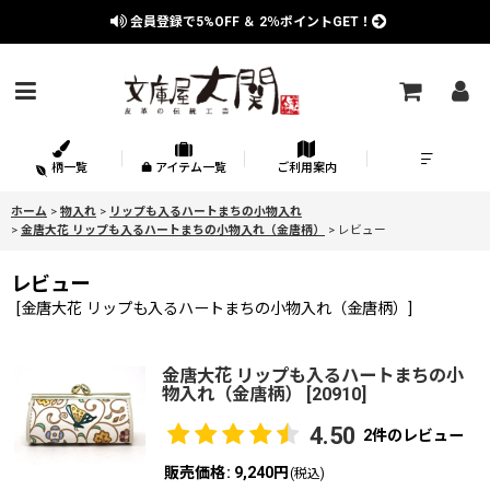
会員登録で
5%OFF
＆
2％
ポイントGET！
柄一覧
アイテム一覧
ご利用案内
ホーム
>
物入れ
>
リップも入るハートまちの小物入れ
>
金唐大花 リップも入るハートまちの小物入れ（金唐柄）
>
レビュー
レビュー
[
金唐大花 リップも入るハートまちの小物入れ（金唐柄）
]
金唐大花 リップも入るハートまちの小
物入れ（金唐柄）
[
20910
]
4.50
2
件のレビュー
販売価格
:
9,240円
(税込)