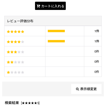
カートに入れる
レビュー評価分布
1
件
1
件
0
件
0
件
0
件
表示順変更
閉じる
検索結果
[
★★★★★5
]