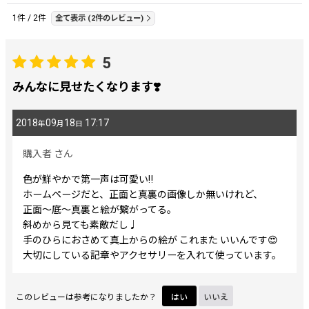
レビュー検索
:
1
件
/
2
件
全て表示
(2件のレビュー)
期間
:
5
みんなに見せたくなります❣️
画像
:
2018
09
18
17:17
年
月
日
星の数
:
購入者
さん
並び順
:
色が鮮やかで第一声は可愛い‼️
ホームページだと、正面と真裏の画像しか無いけれど、
正面〜底〜真裏と絵が繋がってる。
絞り込む
斜めから見ても素敵だし♩
手のひらにおさめて真上からの絵が これまた いいんです😍
大切にしている記章やアクセサリーを入れて使っています。
このレビューは参考になりましたか？
はい
いいえ